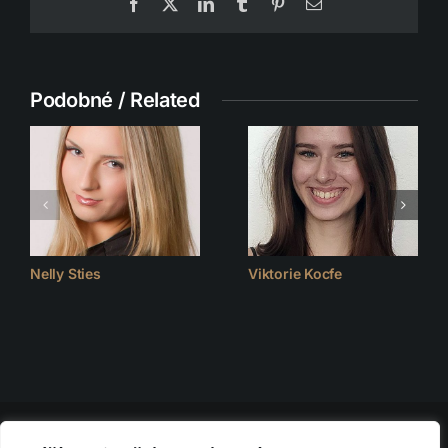
Facebook
X
LinkedIn
Tumblr
Pinterest
Email
Podobné / Related
Nelly Sties
Viktorie Kocfe
© 2026 D.F.C. FASHION CLUB | všechna práva vyhrazena |
Nastavení