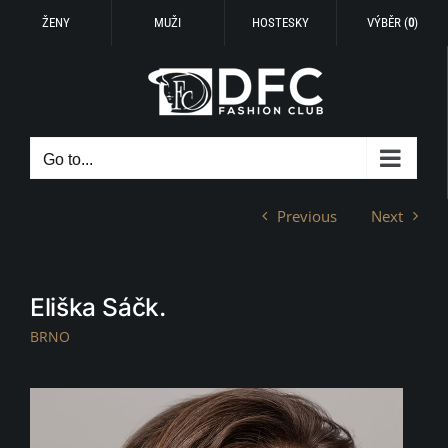
ŽENY
MUŽI
HOSTESKY
VÝBĚR (
0
)
Skip
to
content
Go to...
Previous
Next
Eliška Sáčk.
BRNO