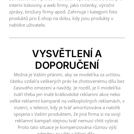
interní tiskoviny a web firmy, jako ročenky, výroční
zprávy, brožury firmy apod. Zahrnuje i kategorii foto
produktů pro E-shop na dobu, kdy jsou produkty v
nabídce uživatele.
VYSVĚTLENÍ A
DOPORUČENÍ
Možná je Vaším přáním, aby se model/ka za určitou
částku vzdal/a veškerých práv ke zhotovenému dílu bez
časového omezení a navždy.
Je rozdíl, je li model/ka
tváří třeba jen malé krátkodobé reklamní akce nebo
velké reklamní kampaně na velkoplošných reklamách, v
inzerci, v televizi, kdy je tvář amortizována a natolik
spojena s Vaším produktem, že jiná firma si na svoji
reklamní kampaň stejnou tvář nemusí chtít vybrat.
Proto tato situace je kompenzována různou výší
odměny za užití a šíření díla.