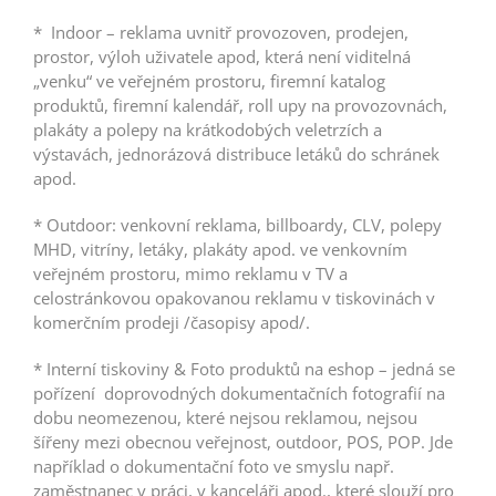
* Indoor – reklama uvnitř provozoven, prodejen,
prostor, výloh uživatele apod, která není viditelná
„venku“ ve veřejném prostoru, firemní katalog
produktů, firemní kalendář, roll upy na provozovnách,
plakáty a polepy na krátkodobých veletrzích a
výstavách, jednorázová distribuce letáků do schránek
apod.
* Outdoor: venkovní reklama, billboardy, CLV, polepy
MHD, vitríny, letáky, plakáty apod. ve venkovním
veřejném prostoru, mimo reklamu v TV a
celostránkovou opakovanou reklamu v tiskovinách v
komerčním prodeji /časopisy apod/.
*
Interní tiskoviny & Foto produktů na eshop – jedná se
pořízení doprovodných dokumentačních fotografií na
dobu neomezenou, které nejsou reklamou, nejsou
šířeny mezi obecnou veřejnost, outdoor, POS, POP. Jde
například o dokumentační foto ve smyslu např.
zaměstnanec v práci, v kanceláři apod., které slouží pro