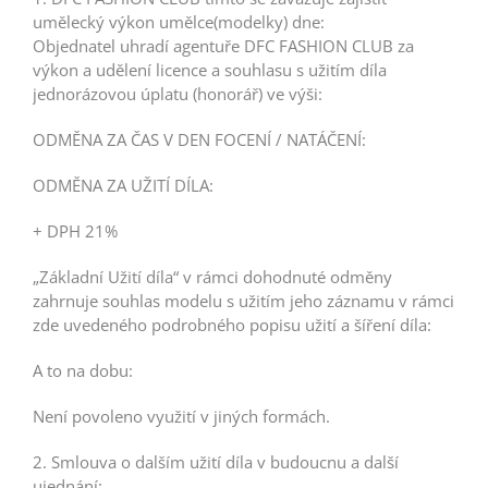
umělecký výkon umělce(modelky) dne:
Objednatel uhradí agentuře DFC FASHION CLUB za
výkon a udělení licence a souhlasu s užitím díla
jednorázovou úplatu (honorář) ve výši:
ODMĚNA ZA ČAS V DEN FOCENÍ / NATÁČENÍ:
ODMĚNA ZA UŽITÍ DÍLA:
+ DPH 21%
„Základní Užití díla“ v rámci dohodnuté odměny
zahrnuje souhlas modelu s užitím jeho záznamu v rámci
zde uvedeného podrobného popisu užití a šíření díla:
A to na dobu:
Není povoleno využití v jiných formách.
2. Smlouva o dalším užití díla v budoucnu a další
ujednání: