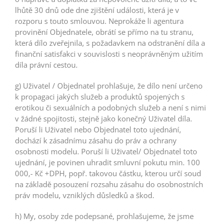
lhůtě 30 dnů ode dne zjištění události, která je v
rozporu s touto smlouvou. Neprokáže li agentura
provinění Objednatele, obrátí se přímo na tu stranu,
která dílo zveřejnila, s požadavkem na odstranění díla a
finanční satisfakci v souvislosti s neoprávněným užitím
díla právní cestou.
g) Uživatel / Objednatel prohlašuje, že dílo není určeno
k propagaci jakých služeb a produktů spojených s
erotikou či sexuálních a podobných služeb a není s nimi
v žádné spojitosti, stejně jako konečný Uživatel díla.
Poruší li Uživatel nebo Objednatel toto ujednání,
dochází k zásadnímu zásahu do práv a ochrany
osobnosti modelu. Poruší li Uživatel/ Objednatel toto
ujednání, je povinen uhradit smluvní pokutu min. 100
000,- Kč +DPH, popř. takovou částku, kterou určí soud
na základě posouzení rozsahu zásahu do osobnostních
práv modelu, vzniklých důsledků a škod.
h) My, osoby zde podepsané, prohlašujeme, že jsme