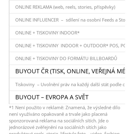
ONLINE REKLAMA (web, reels, stories, příspěvky)
ONLINE INFLUENCER – sdílení na osobní Feeds a Stories
ONLINE + TISKOVINY INDOOR*
ONLINE + TISKOVINY INDOOR + OUTDOOR* POS, POP, 
ONLINE + TISKOVINY DO FORMÁTU BILLBOARDŮ
BUYOUT ČR (TISK, ONLINE, VEŘEJNÁ MÉDI
Tiskoviny – Uvolnění práv na každý další stát podle cení
BUYOUT – EVROPA A SVĚT
*1 Není použito v reklamě: Znamená, že výsledné dílo
není využíváno opakovaně a trvale jako placená
sponzorovaná reklama na sociálních sítích. Jde o
jednorázové zvěřejnění na sociálních sítích jako
produktové reels, storie, lifestyle foto – video, fashion