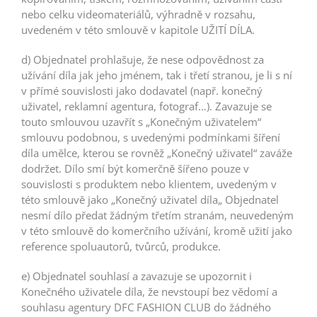
nebo celku videomateriálů, výhradně v rozsahu,
uvedeném v této smlouvě v kapitole UŽITÍ DÍLA.
d) Objednatel prohlašuje, že nese odpovědnost za
užívání díla jak jeho jménem, tak i třetí stranou, je li s ní
v přímé souvislosti jako dodavatel (např. konečný
uživatel, reklamní agentura, fotograf…). Zavazuje se
touto smlouvou uzavřít s „Konečným uživatelem“
smlouvu podobnou, s uvedenými podmínkami šíření
díla umělce, kterou se rovněž „Konečný uživatel“ zaváže
dodržet. Dílo smí být komerčně šířeno pouze v
souvislosti s produktem nebo klientem, uvedeným v
této smlouvě jako „Konečný uživatel díla„ Objednatel
nesmí dílo předat žádným třetím stranám, neuvedeným
v této smlouvě do komerčního užívání, kromě užití jako
reference spoluautorů, tvůrců, produkce.
e) Objednatel souhlasí a zavazuje se upozornit i
Konečného uživatele díla, že nevstoupí bez vědomí a
souhlasu agentury DFC FASHION CLUB do žádného