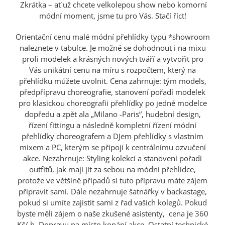
Zkrátka – ať už chcete velkolepou show nebo komorní
módní moment, jsme tu pro Vás. Stačí říct!
Orientační cenu malé módní přehlídky typu *showroom
naleznete v tabulce. Je možné se dohodnout i na mixu
profi modelek a krásných nových tváří a vytvořit pro
Vás unikátní cenu na míru s rozpočtem, který na
přehlídku můžete uvolnit. Cena zahrnuje: tým models,
předpřípravu choreografie, stanovení pořadí modelek
pro klasickou choreografii přehlídky po jedné modelce
dopředu a zpět ala „Milano -Paris“, hudební design,
řízení fittingu a následně kompletní řízení módní
přehlídky choreografem a DJem přehlídky s vlastním
mixem a PC, kterým se připojí k centrálnímu ozvučení
akce. Nezahrnuje: Styling kolekcí a stanovení pořadí
outfitů, jak mají jít za sebou na módní přehlídce,
protože ve většině případů si tuto přípravu máte zájem
připravit sami. Dále nezahrnuje šatnářky v backastage,
pokud si umíte zajistit sami z řad vašich kolegů. Pokud
byste měli zájem o naše zkušené asistenty, cena je 360
Kč/ h. Dopravu na místo konání akce. Ostatní technické