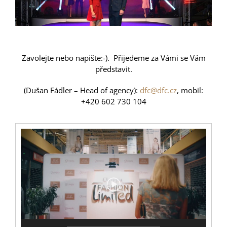
Zavolejte nebo napište:-). Přijedeme za Vámi se Vám
představit.
(Dušan Fádler – Head of agency):
dfc@dfc.cz
, mobil:
+420 602 730 104
Video
přehrávač