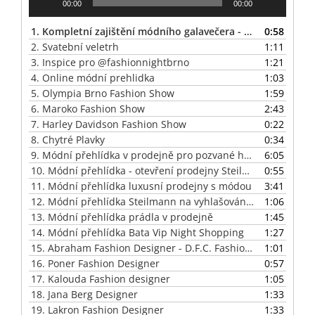
00:00
00:00
1.
Kompletní zajištění módního galavečera - 20 let Olympia Brno
0:58
2.
Svatební veletrh
1:11
3.
Inspice pro @fashionnightbrno
1:21
4.
Online módní prehlidka
1:03
5.
Olympia Brno Fashion Show
1:59
6.
Maroko Fashion Show
2:43
7.
Harley Davidson Fashion Show
0:22
8.
Chytré Plavky
0:34
9.
Módní přehlídka v prodejně pro pozvané hosty - PFB Concept Store
6:05
10.
Módní přehlídka - otevření prodejny Steilmann
0:55
11.
Módní přehlídka luxusní prodejny s módou
3:41
12.
Módní přehlídka Steilmann na vyhlašování cen Recepce roku
1:06
13.
Módní přehlídka prádla v prodejně
1:45
14.
Módní přehlídka Bata Vip Night Shopping
1:27
15.
Abraham Fashion Designer - D.F.C. Fashion Club - organizace módní přehlídky
1:01
16.
Poner Fashion Designer
0:57
17.
Kalouda Fashion designer
1:05
18.
Jana Berg Designer
1:33
19.
Lakron Fashion Designer
1:33