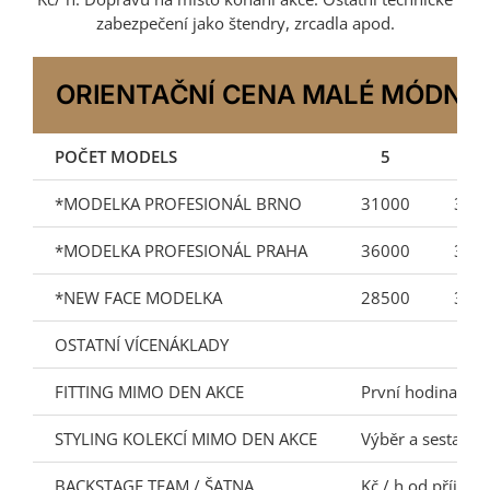
zabezpečení jako štendry, zrcadla apod.
ORIENTAČNÍ CENA MALÉ MÓDNÍ P
POČET MODELS
5
6
*MODELKA PROFESIONÁL BRNO
31000
340
*MODELKA PROFESIONÁL PRAHA
36000
396
*NEW FACE MODELKA
28500
310
OSTATNÍ VÍCENÁKLADY
FITTING MIMO DEN AKCE
První hodina 500
STYLING KOLEKCÍ MIMO DEN AKCE
Výběr a sestaven
BACKSTAGE TEAM / ŠATNA
Kč / h od příjez