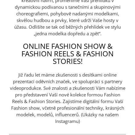
kreativní návrh, proměníme Vaši přehlídku v
dynamickou podívanou s tanečními a skupinovými
choreografiemi, pohybově nadanými modelkami,
skvělou hudbou a prvky, které udrží Vaše hosty v
úžasu. Odlišíte se tak od běžných přehlídek ve stylu
„jedna modelka dopředu a zpět“.
ONLINE FASHION SHOW &
FASHION REELS & FASHION
STORIES!
Již řadu let máme zkušenosti s desítkami online
prezentací oděvních značek, ve spolupráci s partnery
videoprodukce. Své znalosti a zkušenosti Vám nabízíme
pro představení Vaší nové kolekce formou Fashion
Reels & Fashion Stories. Zajistíme digitální formu Vaší
Fashion show, včetně profesionální techniky, krásných
modelek, modelů, influencerů. (Ukázky na našem
Instagramu)