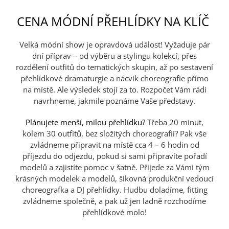
CENA MÓDNÍ PŘEHLÍDKY NA KLÍČ
Velká módní show je opravdová událost! Vyžaduje pár
dní příprav – od výběru a stylingu kolekcí, přes
rozdělení outfitů do tematických skupin, až po sestavení
přehlídkové dramaturgie a nácvik choreografie přímo
na místě. Ale výsledek stojí za to. Rozpočet Vám rádi
navrhneme, jakmile poznáme Vaše představy.
Plánujete menší, milou přehlídku?
Třeba 20 minut,
kolem 30 outfitů, bez složitých choreografií? Pak vše
zvládneme připravit na místě cca 4 – 6 hodin od
příjezdu do odjezdu, pokud si sami připravíte pořadí
modelů a zajistíte pomoc v šatně. Přijede za Vámi tým
krásných modelek a modelů, šikovná produkční vedoucí
choreografka a DJ přehlídky. Hudbu doladíme, fitting
zvládneme společně, a pak už jen ladně rozchodíme
přehlídkové molo!