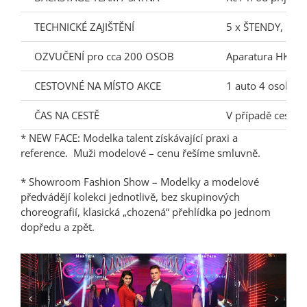
TECHNICKÉ ZAJIŠTĚNÍ
5 x ŠTENDY, ZRC
OZVUČENÍ pro cca 200 OSOB
Aparatura HK A
CESTOVNÉ NA MÍSTO AKCE
1 auto 4 osoby, 
ČAS NA CESTĚ
V případě cesty p
* NEW FACE: Modelka talent získávající praxi a
reference. Muži modelové – cenu řešíme smluvně.
* Showroom Fashion Show – Modelky a modelové
předvádějí kolekci jednotlivě, bez skupinových
choreografií, klasická „chozená“ přehlídka po jednom
dopředu a zpět.