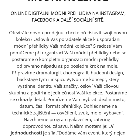
ONLINE DIGITÁLNÍ MÓDNÍ PŘEHLÍDKA NA INSTAGRAM,
FACEBOOK A DALŠÍ SOCIÁLNÍ SÍTĚ.
Otevíráte novou prodejnu, chcete představit svoji novou
kolekci? Oslovili Vás pořadatelé akce k uspořádání
módní přehlídky Vaší módní kolekce? S radostí Vám
pomůžeme při organizaci Vaší módní přehlídky nebo se
postaráme o kompletní organizaci módní přehlídky —
od prvního nápadu až po poslední krok na mole.
Připravíme dramaturgii, choreografii, hudební design,
backstage tým i inspici. Vytvoříme koncept, který
vystihne identitu Vaší značky, osloví Vaši cílovou
skupinu a podtrhne jedinečnost Vaší kolekce. Postaráme
se o každý detail. Pomůžeme Vám vybrat ideální místo,
datum, čas i formát přehlídky. Dohlédneme na
technické zajištění — osvětlení, zvuk, molo, vybavení.
Navrhneme program galavečera, catering i
doprovodnou zábavu. Naším mottem je:
„V
jednoduchosti je síla.“
Dodáme vám event, který nejen