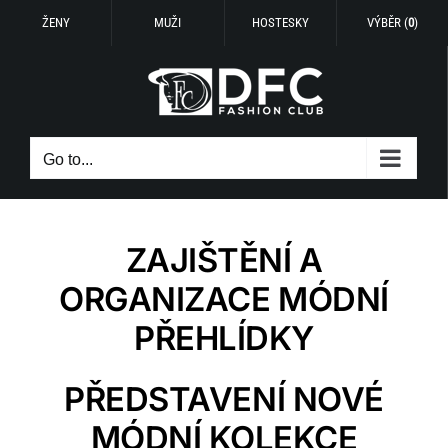
ŽENY
MUŽI
HOSTESKY
VÝBĚR (
0
)
Skip
to
content
Go to...
ZAJIŠTĚNÍ A
ORGANIZACE MÓDNÍ
PŘEHLÍDKY
PŘEDSTAVENÍ NOVÉ
MÓDNÍ KOLEKCE