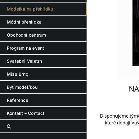
Modelka na přehlídku
Módní přehlídka
Obchodní centrum
Program na event
Svatebni Veletrh
Miss Brno
NA
Být model/kou
Reference
Kontakt – Contact
Disponujeme týmem
které dodají Va