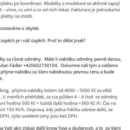
d výběru po koordinaci. Modelky a modelové se aktivně zapojí
 – víme, co umí a co od nich čekat. Fakturace je jednoduchá
 platby na místě.
postaráme o zbytek.
pěch je i náš úspěch. Proč to dělat jinak?
bídky za různé odměny. Máte li nabídku odměny pevně danou,
 Dušan Fádler +420602730104. Oslovíme náš tým a zašleme
ka přijme nabídku za Vámi nabídnutou pevnou cenu a bude
e.
ing, přijímá nabídky kolem od 4000 – 5000 Kč za větší
in. U menších přehlídek, za cca půlden 4 – 6 hod se odměny
vní hodina 500 Kč + každá další hodina +360 Kč /h. Čas na
činí 150 Kč/h. Doprava, kdy jedna řidička odveze další, se
ci DPH, výše uvedené ceny jsou bez DPH.
 Vaší akci získají další know how a zkušenosti, a to za Vámi