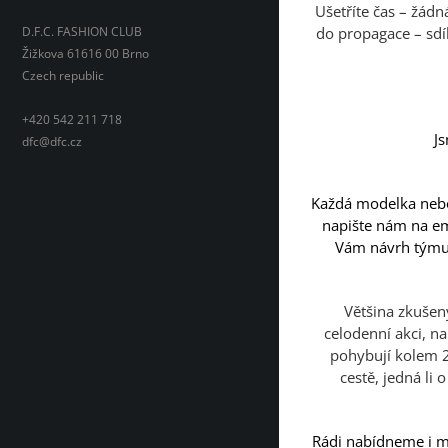
Ušetříte čas – žádn
D.F.C. FASHION CLUB
do propagace – sdí
Žižkova 61616 00 Brno
Czech republic
+420 542 211 718
J
dfc@dfc.cz
Každá modelka nebo 
napište nám na e
Vám návrh týmu.
Většina zkušen
celodenní akci, n
pohybují kolem 2
cestě, jedná li 
Rádi nabídneme i mo