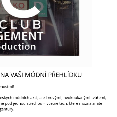
NA VAŠI MÓDNÍ PŘEHLÍDKU
enostmi!
eských módních akcí, ale i novými, neokoukanými tvářemi,
eme pod jednou střechou – včetně těch, které možná znáte
gentury.