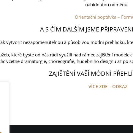
nabídnutou odměnu.
Orientační poptávka – Form
A S ČÍM DALŠÍM JSME PŘIPRAVE
 jak vytvořit nezapomenutelnou a působivou módní přehlídku, kter
žeb, které byste od nás rádi využili nad rámec zajištění modelek 
klíč včetně dramaturgie, choreografie, hudebního designu až po s
ZAJIŠTĚNÍ VAŠÍ MÓDNÍ PŘEHLÍ
VÍCE ZDE – ODKAZ