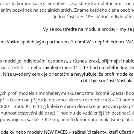
á složitá komunikace s jednotlivci . Zajistíme kompletní tým – o
lením pozvánek na sociálních sítích. Známe každého člena osobně
– jedna částka + DPH, žádné individuální
Vy se soustřeďte na módu a prodej – my se 
sme Vaším spolehlivým partnerem. S námi Vás nepřehlédnou. Váš ús
🙂
model je individuální osobnost, s různou praxí, přijímající na
mail
dfc@dfc.cz
nebo zavolejte mezi 11 – 17 hod na telefon Ing.
 Níže uvedený ceník je orientační a nevylučuje, že profi model
chtít být součástí Vaší akc
ých profi models s mnohaletými zkušenostmi, kromě Special book
apř. s časem od příjezdu do konce akce v rozmezí cca 8 – 10 hod
800 – 3600 Kč. Fitting kolekce mimo den akce je účtován jako pr
o nutnost cestování déle než 1 hodinu do vzdálenějších destinací, 
pohybuje na sazbě 7 Kč/km, není li dohodnuto jinak. Jsme plát
delky nebo modely NEW FACES – začínající talenty, kteří účastí na