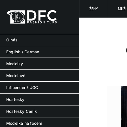
Skip
to
ŽENY
MUŽI
content
O nás
English / German
Modelky
Modelové
Influencer / UGC
Hostesky
Hostesky Ceník
Modelka na focení