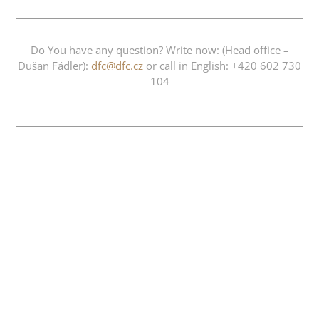
Do You have any question? Write now: (Head office –
Dušan Fádler):
dfc@dfc.cz
or call in English: +420 602 730
104
Keywords: Umbrella and Padock Girls, Automotodrom
Brno – Brno Circuit Hostesses and models at BVV Brno,
Trade Fairs and Exhibitions Model Agentur Brno,
Hostessen Agentur, Messe Brünn, Tschechien, Agenzia
Modello Brno, agenzia hostess, Fiera Brno, Brno
Circuito, Ombrellone e Paddock Girls, Repubblica
Ceca. Modenschauen, Produktion von Modenschauen,
Modelagentur, Fashion Show Tschechien, Modenschau
Einkaufszentren, Hostessen und Models, Choreografie
Modenschau, professionelle
Models,Firmenveranstaltung mit