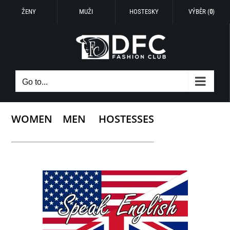
ŽENY
MUŽI
HOSTESKY
VÝBĚR (
0
)
Skip
to
content
Go to...
WOMEN
MEN
HOSTESSES