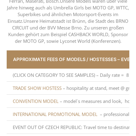
Ferrari, Maserati, Bosch.Unsere Models waren über viele
Jahre hinweg auch als Umbrella Girls bei MOTO GP, WTTC,
Superbikes und ähnlichen Motorsport‑Events im
Einsatz.Unsere Heimatstadt ist Brünn, die Stadt des BRNO
CIRCUIT und der BVV Messe Brno. Zu unseren großen
Kunden gehört zum Beispiel CASHBACK WORLD, Sponsor
der MOTO GP, sowie Lyconet World (Konferenzen).
APPROXIMATE FEES OF MODELS / HOSTESSES – EVENTS,
(CLICK ON CATEGORY TO SEE SAMPLES) – Daily rate = 8 ho
TRADE SHOW HOSTESS
– hospitality at stand, meet @ greet
CONVENTION MODEL
– model´s measures and look, hospit
INTERNATIONAL PROMOTIONAL MODEL
– professional mo
EVENT OUT OF CZECH REPUBLIC: Travel time to destination: 