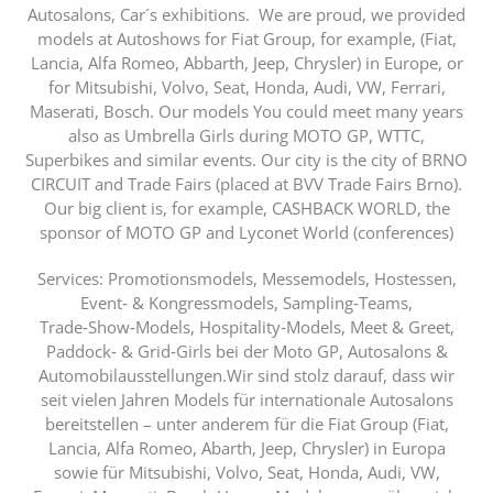
Autosalons, Car´s exhibitions.
We are proud, we provided
models at Autoshows for Fiat Group, for example, (Fiat,
Lancia, Alfa Romeo, Abbarth, Jeep, Chrysler) in Europe, or
for Mitsubishi, Volvo, Seat, Honda, Audi, VW, Ferrari,
Maserati, Bosch. Our models You could meet many years
also as Umbrella Girls during MOTO GP, WTTC,
Superbikes and similar events. Our city is the city of BRNO
CIRCUIT and Trade Fairs (placed at BVV Trade Fairs Brno).
Our big client is, for example, CASHBACK WORLD, the
sponsor of MOTO GP and Lyconet World (conferences)
Services:
Promotionsmodels, Messemodels, Hostessen,
Event‑ & Kongressmodels, Sampling‑Teams,
Trade‑Show‑Models, Hospitality‑Models, Meet & Greet,
Paddock‑ & Grid‑Girls bei der Moto GP, Autosalons &
Automobilausstellungen.Wir sind stolz darauf, dass wir
seit vielen Jahren Models für internationale Autosalons
bereitstellen – unter anderem für die Fiat Group (Fiat,
Lancia, Alfa Romeo, Abarth, Jeep, Chrysler) in Europa
sowie für Mitsubishi, Volvo, Seat, Honda, Audi, VW,