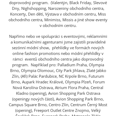
doprovodný program. (Valentýn, Black Friday, Slevové
Dny, Nighshopping, Narozeniny obchodního centra,
Koncerty, Den dětí, Výstava v obchodním centru, Miss
obchodního centra, Minimiss, Missis a jiné show eventy
v obchodním centru.
Napřímo nebo ve spolupráci s eventovými, reklamními
a komunikačními agenturami jsme zajistili pravidelné
sezónní módní show, přehlídky ve formách nových
online fashion promotions nebo módní přehlídky v
rámci eventů obchodního centra jako doprovodný
program. Například pro: Palladium Praha, Olympia
Brno, Olympia Olomouc, City Park Jihlava, Zlaté Jabko
Zlín, (Afi) Palác Pardubice, NC Krpole Brno, Futurum
Brno, Aupark Hradec Králové, Olympia Plzeň, Forum
Nová Karolína Ostrava, Atrium Flora Praha, Central
Kladno (opening), Avion Shopping Park Ostrava
(openingy nových částí), Avion Shopping Park Brno,
Campus Square Brno, Centro Zlín, Centrum Černý Most
(opening), Freeport Outlet Centre Znojmo, Velký
Špalíček Brno, Europark Praha, Metropole Zličín