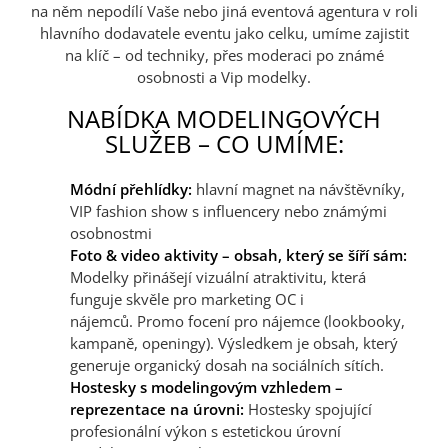
na něm nepodílí Vaše nebo jiná eventová agentura v roli
hlavního dodavatele eventu jako celku, umíme zajistit
na klíč – od techniky, přes moderaci po známé
osobnosti a Vip modelky.
NABÍDKA MODELINGOVÝCH
SLUŽEB – CO UMÍME:
Módní přehlídky:
hlavní magnet na návštěvníky,
VIP fashion show s influencery nebo známými
osobnostmi
Foto & video aktivity – obsah, který se šíří sám:
Modelky přinášejí vizuální atraktivitu, která
funguje skvěle pro marketing OC i
nájemců. Promo focení pro nájemce (lookbooky,
kampaně, openingy). Výsledkem je obsah, který
generuje organický dosah na sociálních sítích.
Hostesky s modelingovým vzhledem –
reprezentace na úrovni:
Hostesky spojující
profesionální výkon s estetickou úrovní