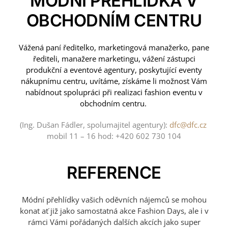
MÓDNÍ PŘEHLÍDKA V
OBCHODNÍM CENTRU
Vážená paní ředitelko, marketingová manažerko, pane
řediteli, manažere marketingu, v
ážení zástupci
produkční a eventové agentury, poskytující eventy
nákupnímu centru, u
vítáme, získáme li možnost Vám
nabídnout spolupráci při realizaci fashion eventu v
obchodním centru.
(Ing. Dušan Fádler, spolumajitel agentury):
dfc@dfc.cz
mobil 11 – 16 hod: +420 602 730 104
REFERENCE
Módní přehlídky vašich oděvních nájemců se mohou
konat ať již jako samostatná akce Fashion Days, ale i v
rámci Vámi pořádaných dalších akcích jako super