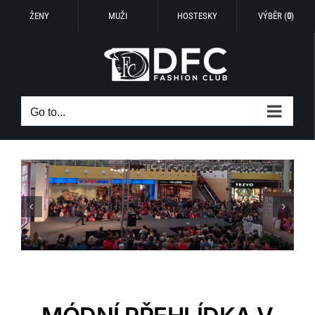
ŽENY
MUŽI
HOSTESKY
VÝBĚR (
0
)
Skip
to
content
Go to...