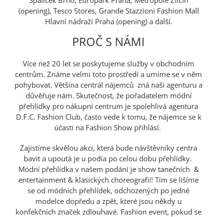
(opening), Tesco Stores, Grande Stazzioni Fashion Mall
Hlavní nádraží Praha (opening) a další.
PROČ S NÁMI
Více než 20 let se poskytujeme služby v obchodním
centrům. Známe velmi toto prostředí a umíme se v něm
pohybovat. Většina centrál nájemců zná naši agenturu a
důvěřuje nám. Skutečnost, že pořadatelem módní
přehlídky pro nákupní centrum je spolehlivá agentura
D.F.C. Fashion Club, často vede k tomu, že nájemce se k
účasti na Fashion Show přihlásí.
Zajistíme skvělou akci, která bude návštěvníky centra
bavit a upoutá je u podia po celou dobu přehlídky.
Módní přehlídka v našem podání je show tanečních &
entertainment & klasických choreografií! Tím se lišíme
se od módních přehlídek, odchozených po jedné
modelce dopředu a zpět, které jsou někdy u
konfekčních značek zdlouhavé. Fashion event, pokud se