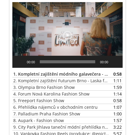
Video
přehrávač
00:00
00:00
1.
Kompletní zajištění módního galavečera - 20 let Olympia Brno
0:58
2.
Kompletní zajištění Futurum Brno - Laska fest
1:11
3.
Olympia Brno Fashion Show
1:59
4.
Forum Nová Karolina Fashion Show
1:14
5.
Freeport Fashion Show
0:58
6.
Přehlídka nájemců v obchodním centru
1:07
7.
Palladium Praha Fashion Show
1:00
8.
Aupark - Fashion show
1:57
9.
City Park Jihlava taneční módní přehlídka na Night Shoppingu
3:22
10.
Vankovka Fashion Reels (produkce: @epicture_studio).
5:57