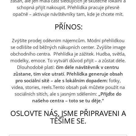
zásah, ale jen malá část sledujících je skutečně lokální a
schopná přijít nakoupit. Přehlídka pracuje přesně
opačně – aktivuje návštěvníky tam, kde je chcete mít.
PŘÍNOS:
Zvýšíte prodej oděvním nájemcům. Módní přehlídkou
se odlišíte od běžných nákupních center. Zvýšíte image
obchodního centra. Přehlídka je zážitek. Hudba, světla,
modelky, emoce. To vytváří důvod přijít – a zůstat déle.
Dlouhodobě platí:
čím déle návštěvník v centru
zůstane, tím více utratí
.
Přehlídka generuje obsah
pro sociální sítě – ale s lokálním dopadem:
fotky,
videa, stories, reels.Tento obsah pak můžete použít na
sociálních sítích, ale s jasným sdělením:
„Přijďte do
našeho centra – toto se tu děje.“
OSLOVTE NÁS, JSME PŘIPRAVENI A
TĚŠÍME SE.