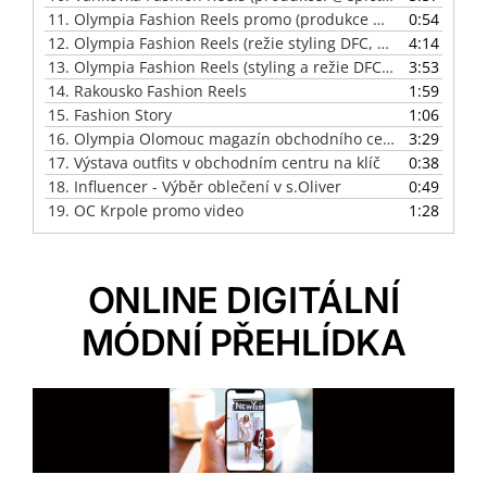
11.
Olympia Fashion Reels promo (produkce @epicture_studio)
0:54
12.
Olympia Fashion Reels (režie styling DFC, produkce Aetna)
4:14
13.
Olympia Fashion Reels (styling a režie DFC, produkce AETNA
3:53
14.
Rakousko Fashion Reels
1:59
15.
Fashion Story
1:06
16.
Olympia Olomouc magazín obchodního centra
3:29
17.
Výstava outfits v obchodním centru na klíč
0:38
18.
Influencer - Výběr oblečení v s.Oliver
0:49
19.
OC Krpole promo video
1:28
ONLINE DIGITÁLNÍ
MÓDNÍ PŘEHLÍDKA