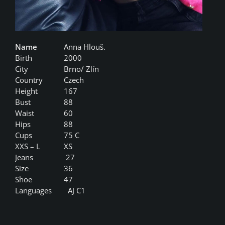
Name
Anna Hlouš.
Birth
2000
City
Brno/ Zlín
Country
Czech
Height
167
Bust
88
Waist
60
Hips
88
Cups
75 C
XXS – L
XS
Jeans
27
Size
36
Shoe
47
Languages
AJ C1