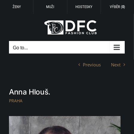
ŽENY
MUŽI
HOSTESKY
VÝBĚR (
0
)
Skip
to
content
Go to...
Previous
Next
Anna Hlouš.
PRAHA