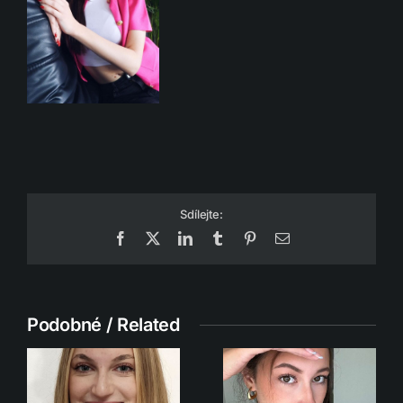
Sdílejte:
Facebook
X
LinkedIn
Tumblr
Pinterest
Email
Podobné / Related