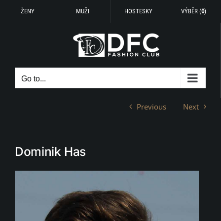
ŽENY
MUŽI
HOSTESKY
VÝBĚR (
0
)
Skip
to
content
Go to...
Previous
Next
Dominik Has