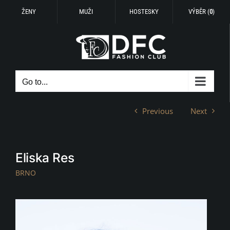
ŽENY
MUŽI
HOSTESKY
VÝBĚR (
0
)
Skip
to
content
Go to...
Previous
Next
Eliska Res
BRNO