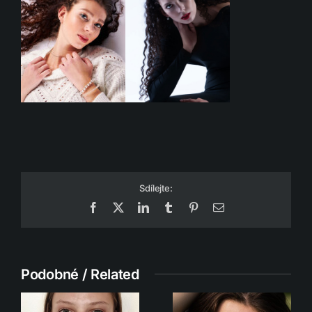
Sdílejte:
Facebook
X
LinkedIn
Tumblr
Pinterest
Email
Podobné / Related