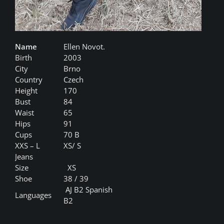
Name
Ellen Novot.
Birth
2003
City
Brno
Country
Czech
Height
170
Bust
84
Waist
65
Hips
91
Cups
70 B
XXS – L
XS/ S
Jeans
Size
XS
Shoe
38 / 39
AJ B2 Spanish
Languages
B2