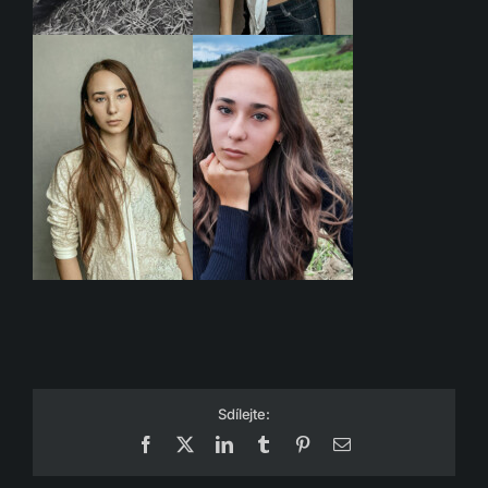
Sdílejte:
Facebook
X
LinkedIn
Tumblr
Pinterest
Email