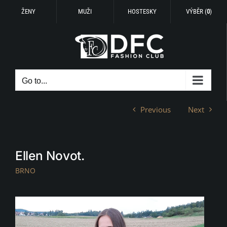
ŽENY
MUŽI
HOSTESKY
VÝBĚR (
0
)
Skip
to
content
Go to...
Previous
Next
Ellen Novot.
BRNO