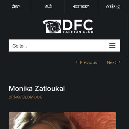
ŽENY
MUŽI
HOSTESKY
VÝBĚR (
0
)
Skip
to
content
Go to...
Previous
Next
Monika Zatloukal
BRNO/OLOMOUC