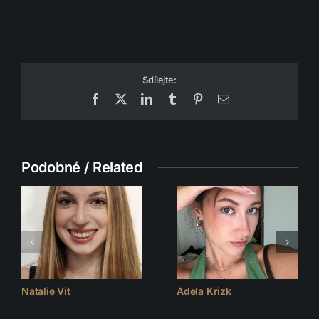
Sdílejte:
Facebook
X
LinkedIn
Tumblr
Pinterest
Email
Podobné / Related
Natalie Vit
Adela Krizk