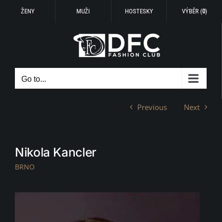
ŽENY
MUŽI
HOSTESKY
VÝBĚR (
0
)
Skip
to
content
Go to...
Previous
Next
Nikola Kancler
BRNO