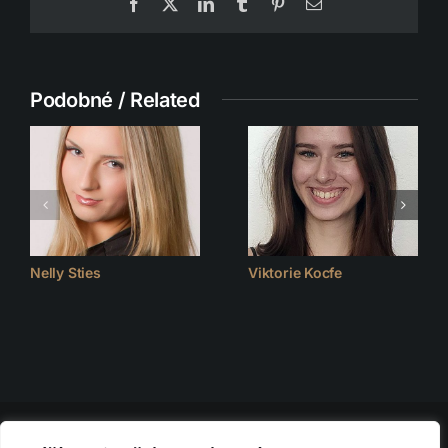
Facebook
X
LinkedIn
Tumblr
Pinterest
Email
Podobné / Related
Nelly Sties
Viktorie Kocfe
© 2026 D.F.C. FASHION CLUB | všechna práva vyhrazena |
Nastavení