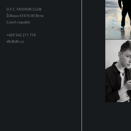
D.F.C. FASHION CLUB
Žižkova 61616 00 Brno
Czech republic
+420 542 211 718
dfc@dfc.cz