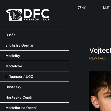
Skip
to
ŽENY
MUŽI
content
O nás
English / German
Vojtec
Modelky
NEW FACE
Modelové
Influencer / UGC
Hostesky
Hostesky Ceník
Modelka na focení