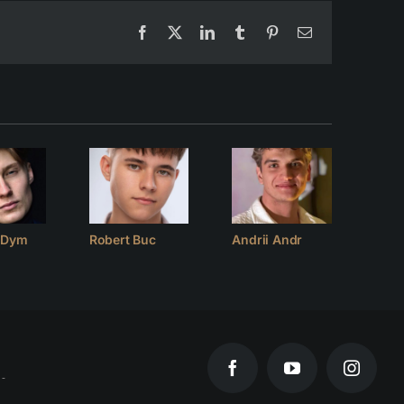
Facebook
X
LinkedIn
Tumblr
Pinterest
Email
v Dym
Robert Buc
Andrii Andr
Deni
Facebook
YouTube
Instagr
 -