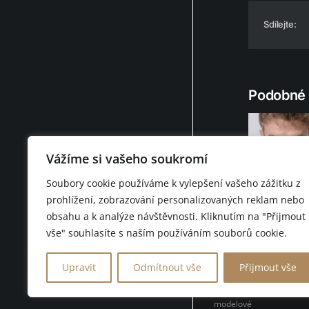
Sdílejte:
Podobné 
Vážíme si vašeho soukromí
Soubory cookie používáme k vylepšení vašeho zážitku z
Denis Jar
prohlížení, zobrazování personalizovaných reklam nebo
obsahu a k analýze návštěvnosti. Kliknutím na "Přijmout
vše" souhlasíte s naším používáním souborů cookie.
© 2026 D.F.C. FASHION 
Upravit
Odmítnout vše
Přijmout vše
D.F.C. FASHION CLUB BRN
eventové módní přehlídky
modelové