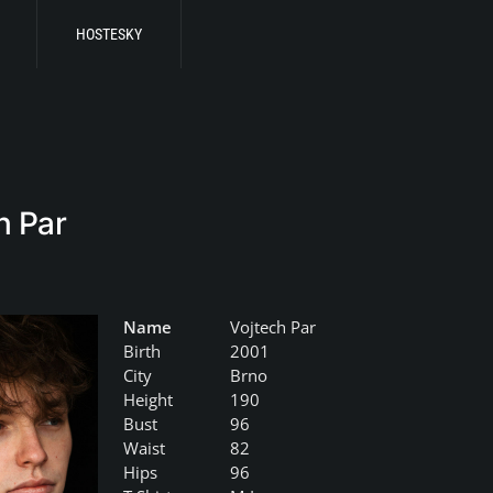
HOSTESKY
h Par
Name
Vojtech Par
Birth
2001
City
Brno
Height
190
Bust
96
Waist
82
Hips
96