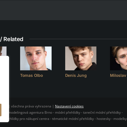
/ Related
Tomas Olbo
Denis Jung
Milosla
CLUB | všechna práva vyhrazena |
Nastavení cookies
O - modelingová agentura Brno - módní přehlídky - taneční módní přehlidky -
 - přehlídky pro nákupní centra - tématické módní přehlídky - hostesky - modelky