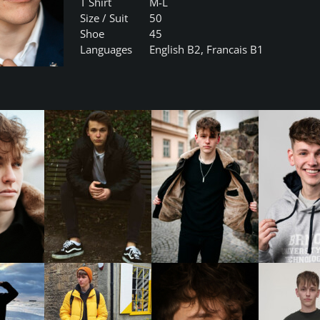
T Shirt
M-L
Size / Suit
50
Shoe
45
Languages
English B2, Francais B1