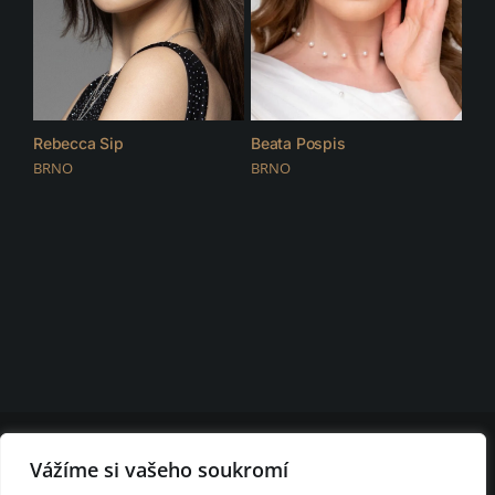
Rebecca Sip
Beata Pospis
BRNO
BRNO
© 2026 D.F.C. FASHION CLUB | všechna práva vyhrazena |
Nastavení
Vážíme si vašeho soukromí
cookies
D.F.C. FASHION CLUB BRNO - modelingová agentura Brno - módní