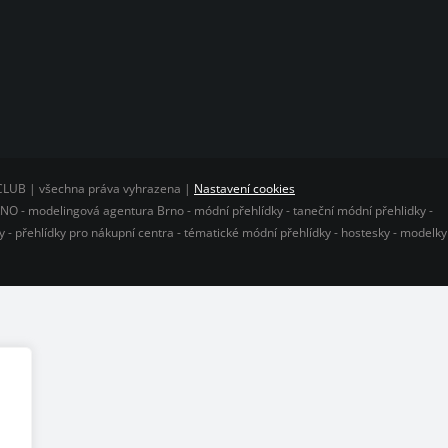
CLUB | všechna práva vyhrazena |
Nastavení cookies
O - modelingová agentura Brno - módní přehlídky - taneční módní přehlidky -
 - přehlídky pro nákupní centra - tématické módní přehlídky - hostesky - modelky