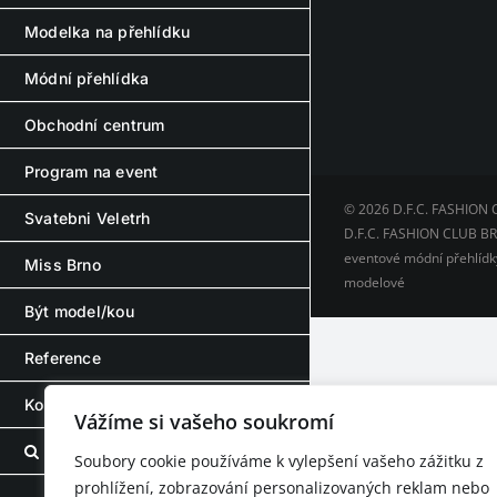
Modelka na přehlídku
Módní přehlídka
Obchodní centrum
Program na event
© 2026 D.F.C. FASHION 
Svatebni Veletrh
D.F.C. FASHION CLUB BRN
eventové módní přehlídky
Miss Brno
modelové
Být model/kou
Reference
Kontakt – Contact
Vážíme si vašeho soukromí
Soubory cookie používáme k vylepšení vašeho zážitku z
prohlížení, zobrazování personalizovaných reklam nebo