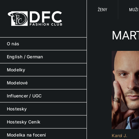
Skip
to
ŽENY
MUŽI
content
MART
O nás
English / German
Modelky
Modelové
Influencer / UGC
Hostesky
Hostesky Ceník
Modelka na focení
Karol J.