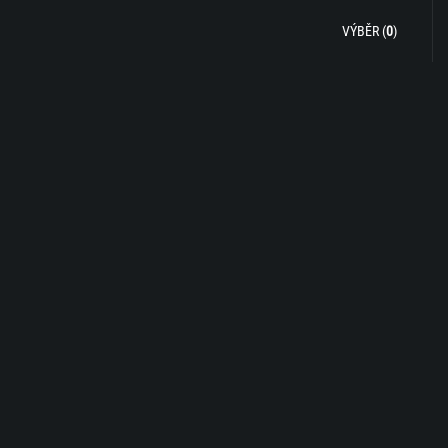
VÝBĚR (
0
)