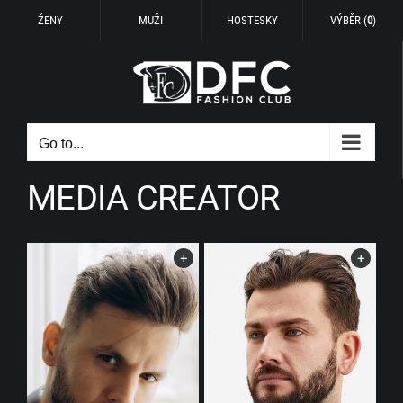
ŽENY
MUŽI
HOSTESKY
VÝBĚR (
0
)
Skip
to
content
Go to...
MEDIA CREATOR
+
+