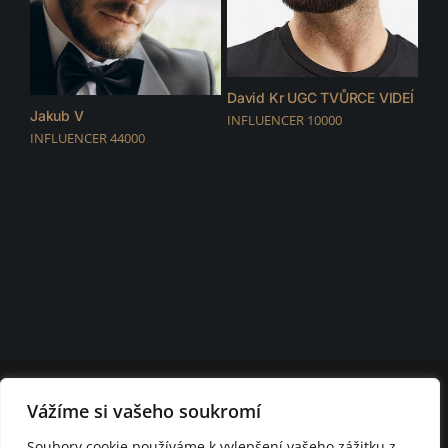
David Kr UGC TVŮRCE VIDEÍ
Jakub V
INFLUENCER 10000
INFLUENCER 44000
© 2026 D.F.C. FASHION CLUB | všechna práva vyhrazena |
Nastavení
Vážíme si vašeho soukromí
cookies
D.F.C. FASHION CLUB BRNO - modelingová agentura Brno - módní
Soubory cookie používáme k vylepšení vašeho zážitku z