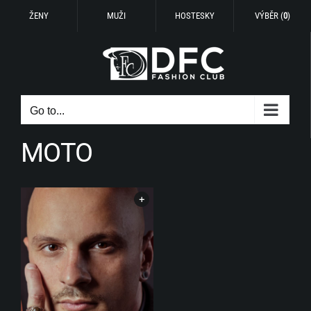
ŽENY
MUŽI
HOSTESKY
VÝBĚR (
0
)
Skip
to
content
Go to...
MOTO
+