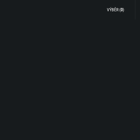
VÝBĚR (
0
)