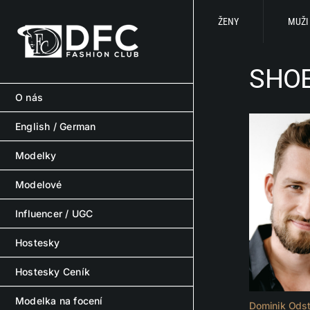
Skip
to
ŽENY
MUŽI
content
SHOE
O nás
English / German
Modelky
Modelové
Influencer / UGC
Hostesky
Hostesky Ceník
Modelka na focení
Dominik Odst