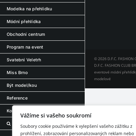
Modelka na přehlídku
Módní přehlídka
Obchodní centrum
Program na event
© 2026 D.F.C. FASHION 
Svatebni Veletrh
D.F.C. FASHION CLUB BRN
eventové módní přehlídky
Miss Brno
modelové
Být model/kou
Reference
Kontakt – Contact
Vážíme si vašeho soukromí
Soubory cookie používáme k vylepšení vašeho zážitku z
prohlížení, zobrazování personalizovaných reklam nebo