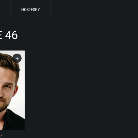
HOSTESKY
 46
+
r