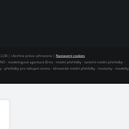
CLUB | všechna práva vyhrazena |
Nastavení cookies
O - modelingová agentura Brno - módní přehlídky - taneční módní přehlidky -
 - přehlídky pro nákupní centra - tématické módní přehlídky - hostesky - modelky