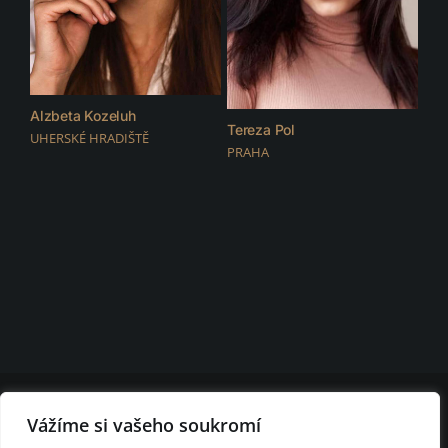
Alzbeta Kozeluh
Tereza Pol
UHERSKÉ HRADIŠTĚ
PRAHA
© 2026 D.F.C. FASHION CLUB | všechna práva vyhrazena |
Nastavení
Vážíme si vašeho soukromí
cookies
D.F.C. FASHION CLUB BRNO - modelingová agentura Brno - módní