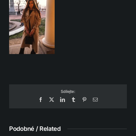
Sdílejte:
Facebook
X
LinkedIn
Tumblr
Pinterest
Email
Podobné / Related