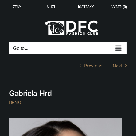
ŽENY
MUŽI
HOSTESKY
VÝBĚR (
0
)
Skip
to
content
Go to...
Previous
Next
Gabriela Hrd
BRNO