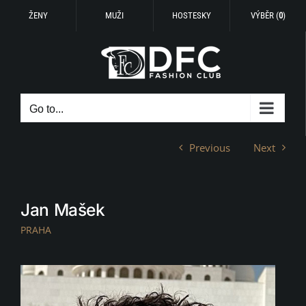
ŽENY
MUŽI
HOSTESKY
VÝBĚR (
0
)
Skip
to
content
Go to...
Previous
Next
Jan Mašek
PRAHA