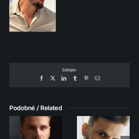
Sdílejte:
Facebook
X
LinkedIn
Tumblr
Pinterest
Email
Podobné / Related