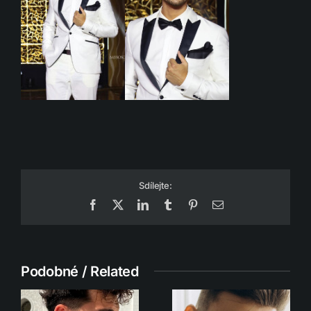
Sdílejte:
Facebook
X
LinkedIn
Tumblr
Pinterest
Email
Podobné / Related