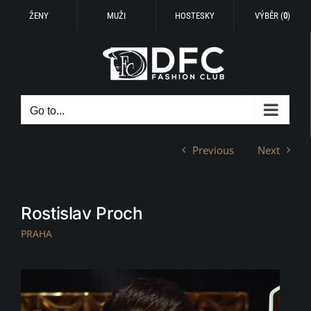
ŽENY
MUŽI
HOSTESKY
VÝBĚR (
0
)
Skip
to
content
Go to...
Previous
Next
Rostislav Proch
PRAHA