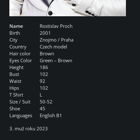
Name
Rostislav Proch
Birth
2001
City
Znojmo / Praha
Country
Czech model
Hair color
Brown
Eyes Color
Green – Brown
Height
186
Bust
102
Waist
92
Hips
102
T Shirt
L
Size / Suit
50-52
Shoe
45
Languages
English B1
3. muž roku 2023