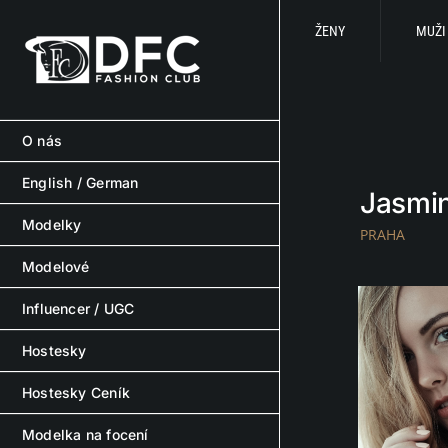
Skip
to
ŽENY
MUŽI
content
O nás
English / German
Jasmin
Modelky
PRAHA
Modelové
Influencer / UGC
Hostesky
Hostesky Ceník
Modelka na focení