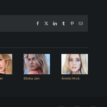
Facebook
X
LinkedIn
Tumblr
Pinterest
Email
er
Eliska Jan
Aneta Hruš.
Luci