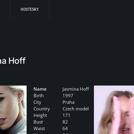
HOSTESKY
a Hoff
Name
Jasmina Hoff
Birth
1997
City
Praha
Country
Czech model
Height
171
Bust
82
Waist
64