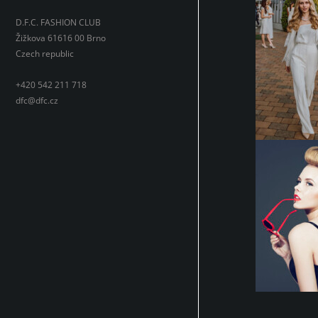
D.F.C. FASHION CLUB
Žižkova 61616 00 Brno
Czech republic
+420 542 211 718
dfc@dfc.cz