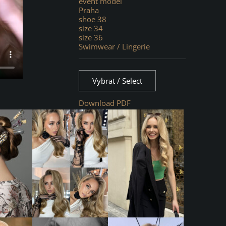
event model
Praha
shoe 38
size 34
size 36
Swimwear / Lingerie
Vybrat / Select
Download PDF