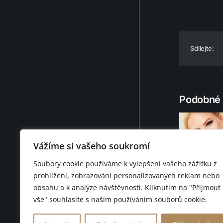
Sdílejte:
Podobné 
Vážíme si vašeho soukromí
Soubory cookie používáme k vylepšení vašeho zážitku z
Lucie Gatty
prohlížení, zobrazování personalizovaných reklam nebo
obsahu a k analýze návštěvnosti. Kliknutím na "Přijmout
vše" souhlasíte s naším používáním souborů cookie.
© 2026 D.F.C. FASHION 