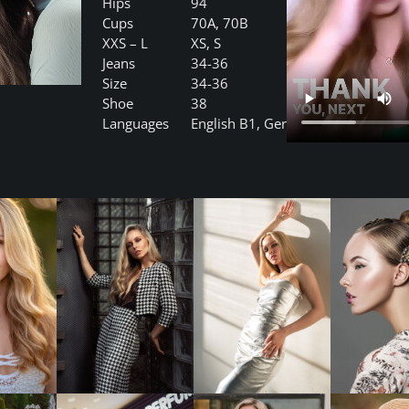
Hips
94
Cups
70A, 70B
XXS – L
XS, S
Jeans
34-36
Size
34-36
Shoe
38
Languages
English B1, German A1