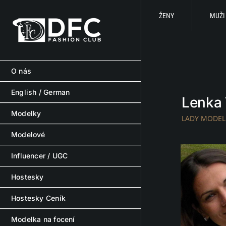
Skip
to
ŽENY
MUŽI
content
O nás
English / German
Lenka
Modelky
LADY MODEL
Modelové
Influencer / UGC
Hostesky
Hostesky Ceník
Modelka na focení