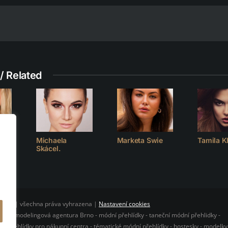
/ Related
Michaela
Marketa Swie
Tamila K
Skácel.
CLUB | všechna práva vyhrazena |
Nastavení cookies
O - modelingová agentura Brno - módní přehlídky - taneční módní přehlidky -
 - přehlídky pro nákupní centra - tématické módní přehlídky - hostesky - modelky