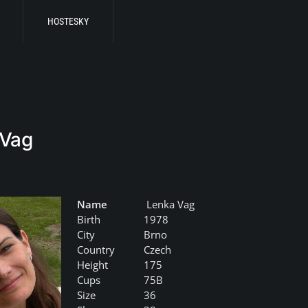
HOSTESKY
 Vag
Name
Lenka Vag
Birth
1978
City
Brno
Country
Czech
Height
175
Cups
75B
Size
36