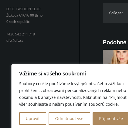
D.F.C. FASHION CLUB
Sdílejte:
Žižkova 61616 00 Brno
Czech republic
+420 542 211 718
dfc@dfc.cz
Podobné 
Vážíme si vašeho soukromí
Martina Nov
Soubory cookie používáme k vylepšení vašeho zážitku z
prohlížení, zobrazování personalizovaných reklam nebo
obsahu a k analýze návštěvnosti. Kliknutím na "Přijmout
vše" souhlasíte s naším používáním souborů cookie.
© 2026 D.F.C. FASHION 
Upravit
Odmítnout vše
Přijmout vše
D.F.C. FASHION CLUB BRN
eventové módní přehlídky