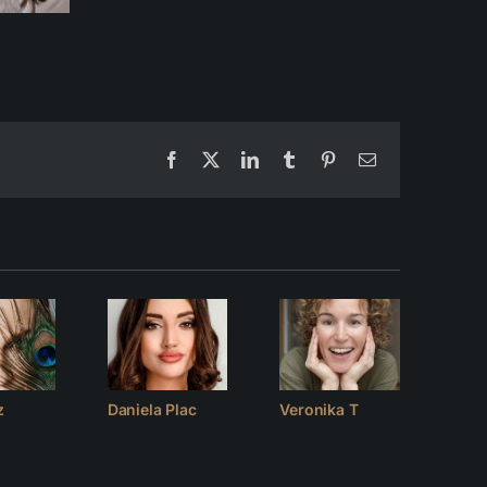
Facebook
X
LinkedIn
Tumblr
Pinterest
Email
z
Daniela Plac
Veronika T
Mart