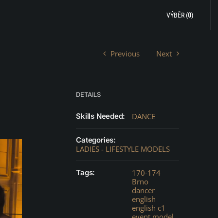
VÝBĚR (
0
)
Previous
Next
DETAILS
Skills Needed:
DANCE
Categories:
LADIES - LIFESTYLE MODELS
Tags:
170-174
Brno
dancer
english
english c1
event model