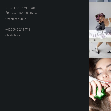
D.F.C. FASHION CLUB
Žižkova 61616 00 Brno
Czech republic
+420 542 211 718
dfc@dfc.cz