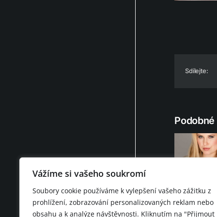
Sdílejte:
Podobné 
Vážíme si vašeho soukromí
Martina Nov
Soubory cookie používáme k vylepšení vašeho zážitku z
prohlížení, zobrazování personalizovaných reklam nebo
obsahu a k analýze návštěvnosti. Kliknutím na "Přijmout