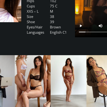
Hips
102
Cups
75 C
XXS – L
M
Size
38
Shoe
39
Eyes/Hair
Brown
Languages
English C1