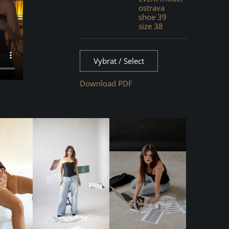
ostrava
shoe 39
size 38
Vybrat / Select
Download PDF