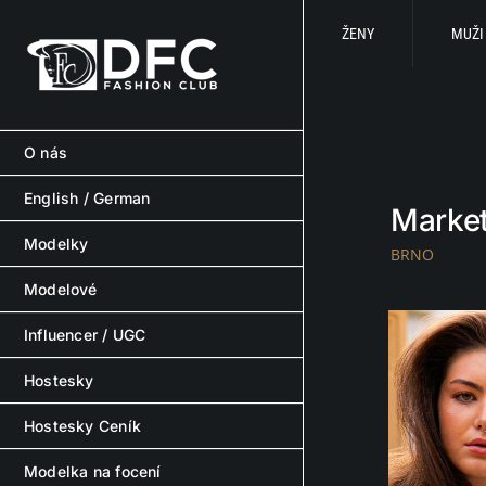
Skip
to
ŽENY
MUŽI
content
O nás
English / German
Marke
Modelky
BRNO
Modelové
Influencer / UGC
Hostesky
Hostesky Ceník
Modelka na focení