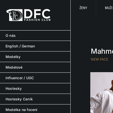
Skip
to
ŽENY
MUŽI
content
O nás
English / German
Mahm
Modelky
NEW FACE
Modelové
Influencer / UGC
Hostesky
Hostesky Ceník
Modelka na focení