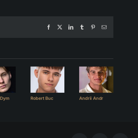
Facebook
X
LinkedIn
Tumblr
Pinterest
Email
v Dym
Robert Buc
Andrii Andr
Deni