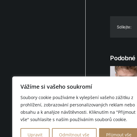
Sdílejte:
Podobné 
Vážíme si vašeho soukromí
Soubory cookie používáme k vylepšení vašeho zážitku z
Denis Jar
prohlížení, zobrazování personalizovaných reklam nebo
obsahu a k analýze návštěvnosti. Kliknutím na "Přijmout
vše" souhlasíte s naším používáním souborů cookie.
© 2026 D.F.C. FASHION 
Upravit
Odmítnout vše
Přijmout vše