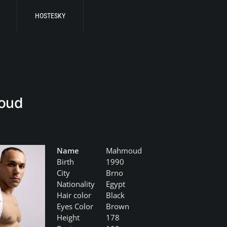
HOSTESKY
oud
Name
Mahmoud
Birth
1990
City
Brno
Nationality
Egypt
Hair color
Black
Eyes Color
Brown
Height
178