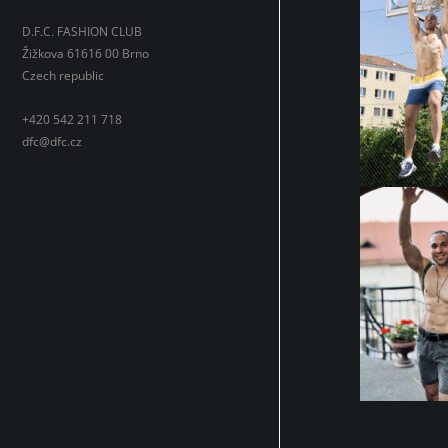
D.F.C. FASHION CLUB
Žižkova 61616 00 Brno
Czech republic
+420 542 211 718
dfc@dfc.cz