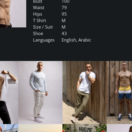
Bust
100
Waist
79
Hips
95
T Shirt
M
Size / Suit
M
Shoe
43
Languages
English, Arabic