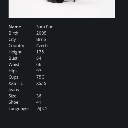
Name
Sara Pac.
Birth
2005
City
Brno
Country
Czech
Height
175
Bust
84
Waist
66
Hips
97
Cups
75C
XXS – L
XS/ S
Jeans
Size
36
Shoe
41
Languages
AJ C1