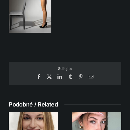
Sdílejte:
Facebook
X
LinkedIn
Tumblr
Pinterest
Email
Podobné / Related