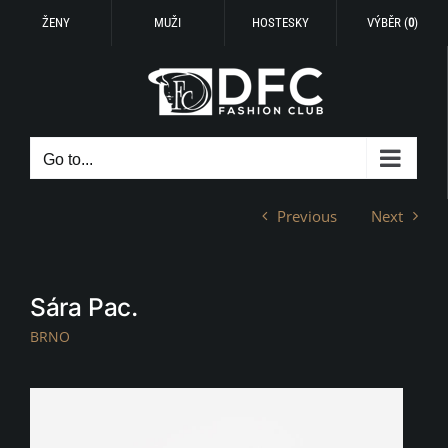
ŽENY
MUŽI
HOSTESKY
VÝBĚR (
0
)
Skip
to
content
Go to...
Previous
Next
Sára Pac.
BRNO