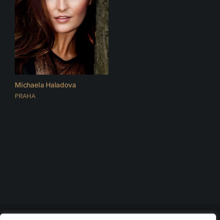
Michaela Haladova
PRAHA
© 2026 D.F.C. FASHION CLUB | všechna práva vyhrazena |
Nastavení