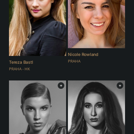
Nicole Rowland
PRAHA
Tereza Bastl
PRAHA - HK
+
+