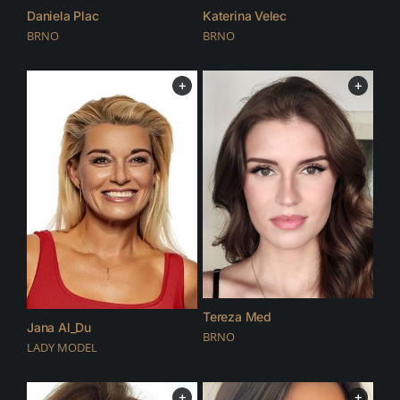
Daniela Plac
Katerina Velec
BRNO
BRNO
+
+
Tereza Med
Jana Al_Du
BRNO
LADY MODEL
+
+