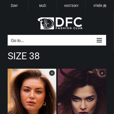
ŽENY
MUŽI
HOSTESKY
VÝBĚR (
0
)
Skip
to
content
Go to...
SIZE 38
+
+