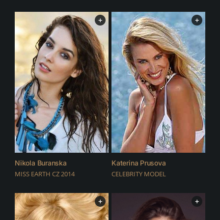
+
+
Nikola Buranska
Katerina Prusova
MISS EARTH CZ 2014
CELEBRITY MODEL
+
+