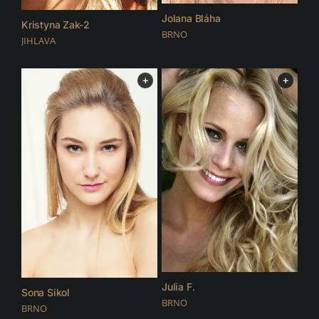
Jolana Bláha
Kristyna Zak-2
BRNO
JIHLAVA
+
+
Julia F.
Sona Sikol
BRNO
BRNO