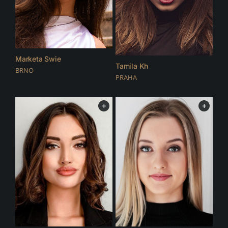
Marketa Swie
Tamila Kh
BRNO
PRAHA
+
+