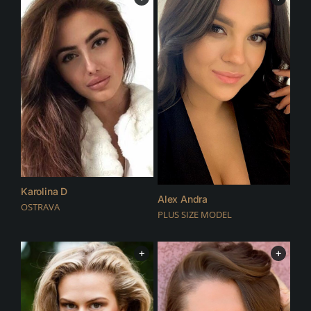
Karolina D
Alex Andra
OSTRAVA
PLUS SIZE MODEL
+
+