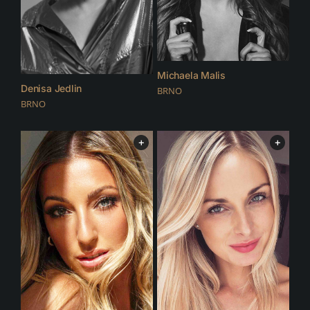
Michaela Malis
Denisa Jedlin
BRNO
BRNO
+
+