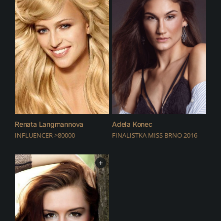
Adela Konec
Renata Langmannova
FINALISTKA MISS BRNO 2016
INFLUENCER >80000
+