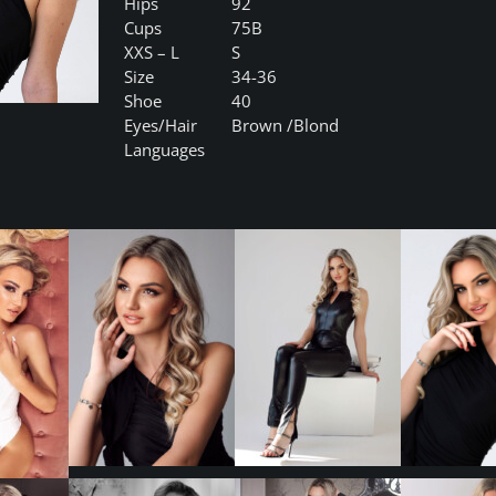
Hips
92
Cups
75B
XXS – L
S
Size
34-36
Shoe
40
Eyes/Hair
Brown /Blond
Languages