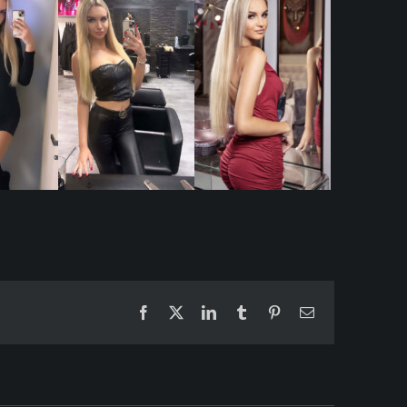
Facebook
X
LinkedIn
Tumblr
Pinterest
Email