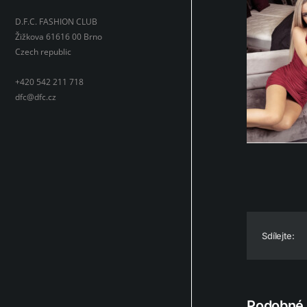
D.F.C. FASHION CLUB
Žižkova 61616 00 Brno
Czech republic
+420 542 211 718
dfc@dfc.cz
Sdílejte:
Podobné 