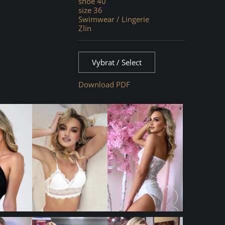
shoe 40
size 36
Swimwear / Lingerie
Zlin
Vybrat / Select
Download PDF