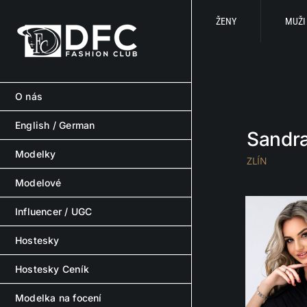
Skip
to
ŽENY
MUŽI
content
O nás
English / German
Sandra
Modelky
ZLÍN
Modelové
Influencer / UGC
Hostesky
Hostesky Ceník
Modelka na focení