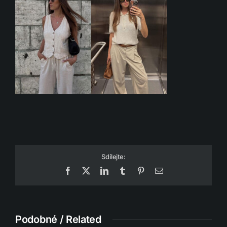
Sdílejte:
Facebook
X
LinkedIn
Tumblr
Pinterest
Email
Podobné / Related