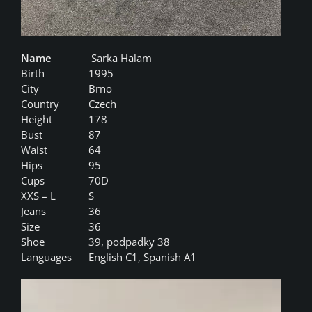
Name
Sarka Halam
Birth
1995
City
Brno
Country
Czech
Height
178
Bust
87
Waist
64
Hips
95
Cups
70D
XXS – L
S
Jeans
36
Size
36
Shoe
39, podpadky 38
Languages
English C1, Spanish A1