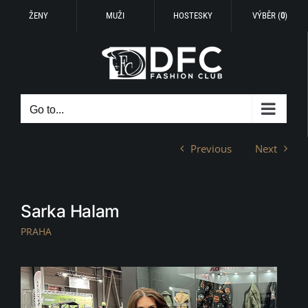
ŽENY
MUŽI
HOSTESKY
VÝBĚR (
0
)
Skip
to
content
Go to...
Previous
Next
Sarka Halam
PRAHA