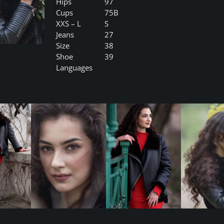
Hips
97
Cups
75B
XXS – L
S
Jeans
27
Size
38
Shoe
39
Languages