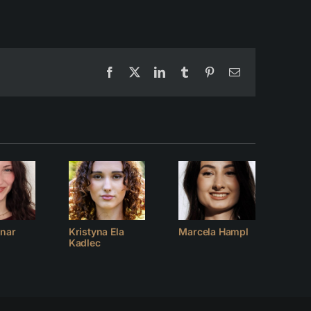
Facebook
X
LinkedIn
Tumblr
Pinterest
Email
anar
Kristyna Ela
Marcela Hampl
Natal
Kadlec