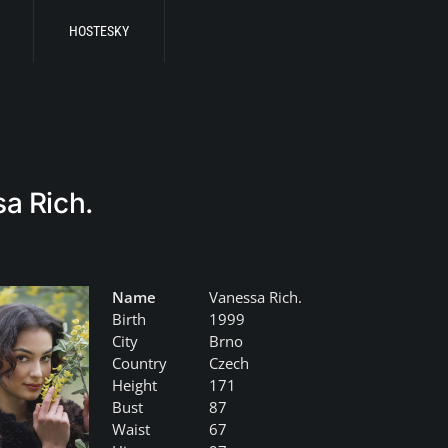
HOSTESKY
a Rich.
Name
Vanessa Rich.
Birth
1999
City
Brno
Country
Czech
Height
171
Bust
87
Waist
67