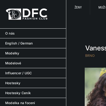
Skip
to
ŽENY
MUŽI
content
O nás
English / German
Vaness
Modelky
BRNO
Modelové
Influencer / UGC
Hostesky
Hostesky Ceník
Modelka na focení