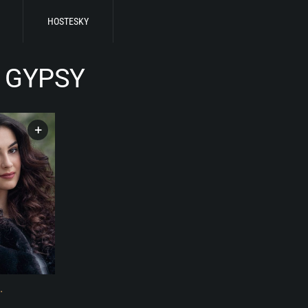
HOSTESKY
 GYPSY
+
.