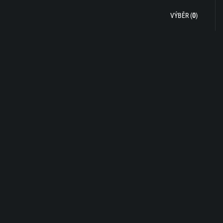
VÝBĚR (
0
)