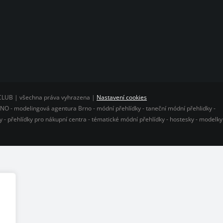
CLUB | všechna práva vyhrazena |
Nastavení cookies
O - modelingová agentura Brno - módní přehlídky - taneční módní přehlidky -
 - přehlídky pro nákupní centra - tématické módní přehlídky - hostesky - modelky