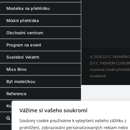
Modelka na přehlídku
Módní přehlídka
Obchodní centrum
Program na event
© 2026 D.F.C. FASHION 
Svatebni Veletrh
D.F.C. FASHION CLUB BRN
Miss Brno
eventové módní přehlídky
modelové
Být model/kou
Reference
Kontakt – Contact
Vážíme si vašeho soukromí
Soubory cookie používáme k vylepšení vašeho zážitku z
prohlížení, zobrazování personalizovaných reklam nebo