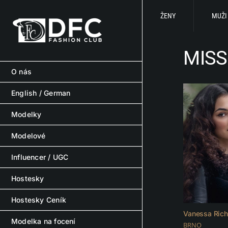
Skip
to
ŽENY
MUŽI
content
MISS
O nás
English / German
Modelky
Modelové
Influencer / UGC
Hostesky
Hostesky Ceník
Vanessa Rich
Modelka na focení
BRNO