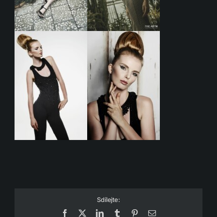
Sdílejte:
Facebook
X
LinkedIn
Tumblr
Pinterest
Email