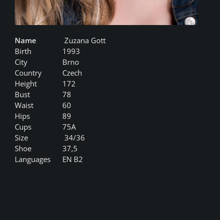
Name
Zuzana Gott
Birth
1993
City
Brno
Country
Czech
Height
172
Bust
78
Waist
60
Hips
89
Cups
75A
Size
34/36
Shoe
37,5
Languages
EN B2