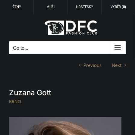
ŽENY
MUŽI
HOSTESKY
VÝBĚR (
0
)
Skip
to
content
Go to...
Previous
Next
Zuzana Gott
BRNO