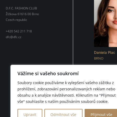
D.F.C. FASHION CLUB
Žižkova 61616 00 Brno
Czech republic
+420 542 211 718
dfc@dfc.cz
Daniela Plac
BRNO
Vážíme si vašeho soukromí
Soubory cookie používáme k vylepšení vašeho zážitku z
prohlížení, zobrazování personalizovaných reklam nebo
obsahu a k analýze návštěvnosti. Kliknutím na "Přijmout
vše" souhlasíte s naším používáním souborů cookie.
© 2026 D.F.C. FASHION 
Upravit
Odmítnout vše
Přijmout vše
D.F.C. FASHION CLUB BRN