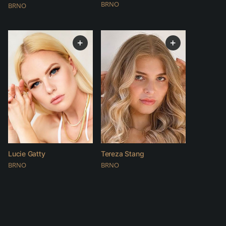
BRNO
BRNO
+
+
Lucie Gatty
Tereza Stang
BRNO
BRNO