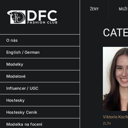
Skip
to
ŽENY
MUŽI
content
CATE
O nás
English / German
Modelky
Modelové
Influencer / UGC
Hostesky
Hostesky Ceník
Viktorie Kocf
ZLÍN
Modelka na focení