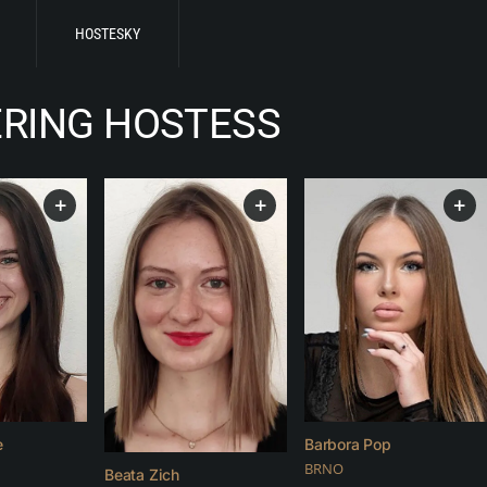
HOSTESKY
RING HOSTESS
+
+
+
e
Barbora Pop
BRNO
Beata Zich