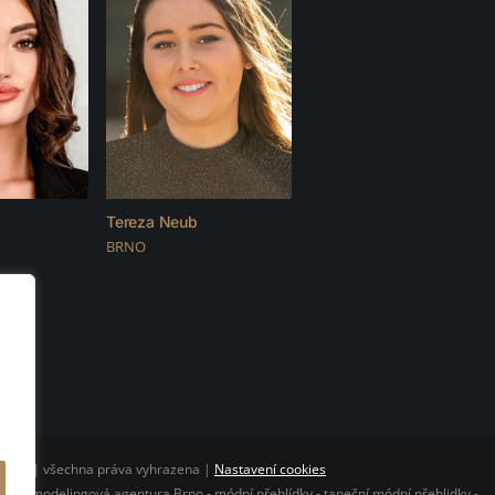
Tereza Neub
BRNO
CLUB | všechna práva vyhrazena |
Nastavení cookies
O - modelingová agentura Brno - módní přehlídky - taneční módní přehlidky -