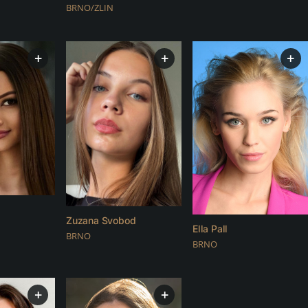
BRNO/ZLIN
+
+
+
Zuzana Svobod
Ella Pall
BRNO
BRNO
+
+