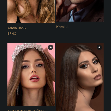
Karol J.
Adela Janik
BRNO
+
+