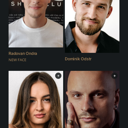
Radovan Ondra
Dominik Odstr
NEW FACE
+
+