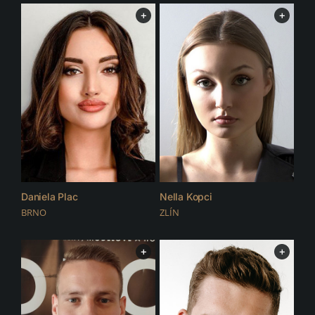
+
+
Daniela Plac
Nella Kopci
BRNO
ZLÍN
+
+