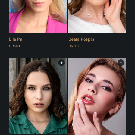
Ella Pall
Beata Pospis
BRNO
BRNO
+
+