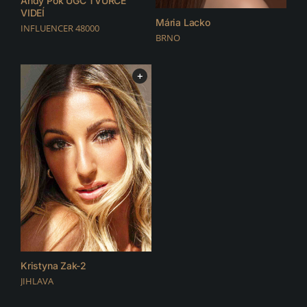
Andy Pok UGC TVŮRCE
VIDEÍ
Mária Lacko
INFLUENCER 48000
BRNO
+
Kristyna Zak-2
JIHLAVA