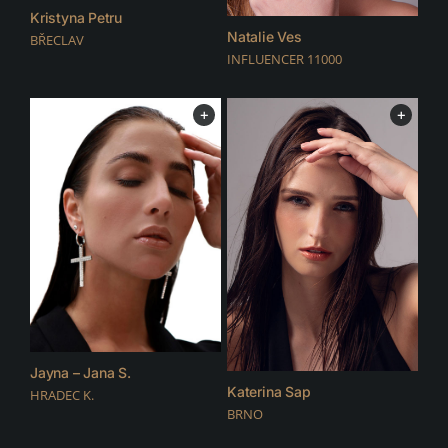
Kristyna Petru
Natalie Ves
BŘECLAV
INFLUENCER 11000
+
+
Jayna – Jana S.
Katerina Sap
HRADEC K.
BRNO