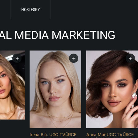
HOSTESKY
AL MEDIA MARKETING
+
+
+
Irena Bič. UGC TVŮRCE
Anna Mar UGC TVŮRCE