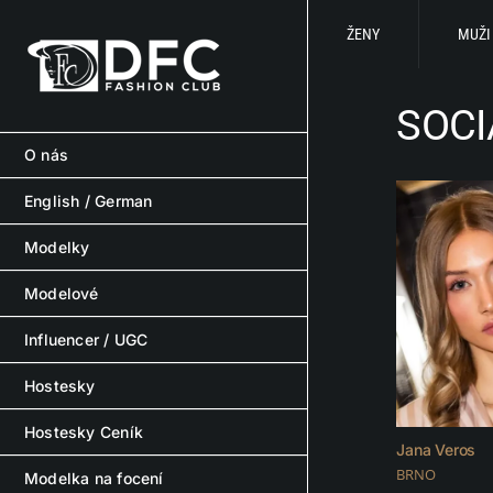
Skip
to
ŽENY
MUŽI
content
SOCI
O nás
English / German
Modelky
Modelové
Influencer / UGC
Hostesky
Hostesky Ceník
Jana Veros
BRNO
Modelka na focení