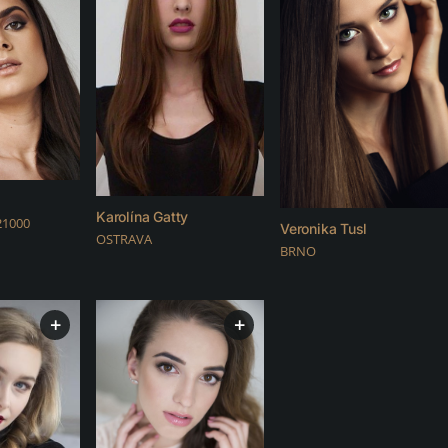
Karolína Gatty
21000
Veronika Tusl
OSTRAVA
BRNO
+
+