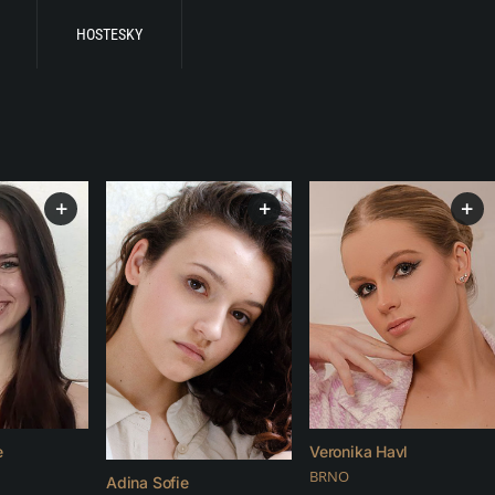
HOSTESKY
+
+
+
e
Veronika Havl
BRNO
Adina Sofie