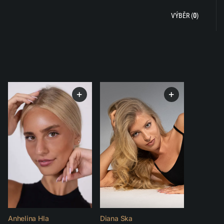
VÝBĚR (
0
)
+
+
Diana Ska
Anhelina Hla