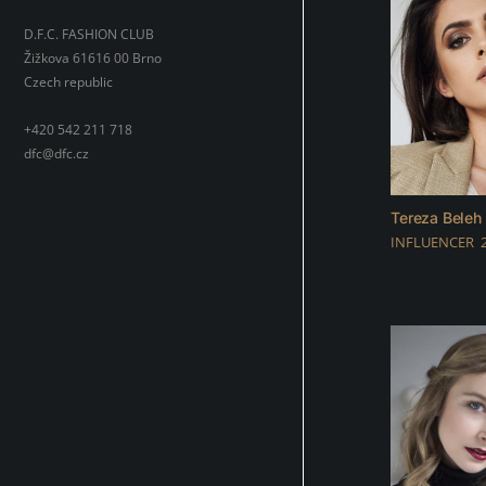
D.F.C. FASHION CLUB
Žižkova 61616 00 Brno
Czech republic
+420 542 211 718
dfc@dfc.cz
Tereza Beleh
INFLUENCER 