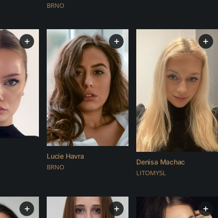
BRNO
+
+
+
Lucie Havra
Denisa Machac
BRNO
LITOMYSL
+
+
+