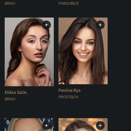
PARDUBICE
BRNO
+
+
Pavlina Rys
Eliška Sáčk.
PROSTEJOV
BRNO
+
+