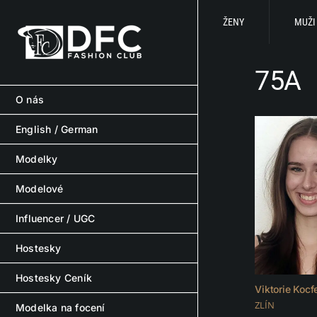
Skip
to
ŽENY
MUŽI
content
75A
O nás
English / German
Modelky
Modelové
Influencer / UGC
Hostesky
Hostesky Ceník
Viktorie Kocf
ZLÍN
Modelka na focení