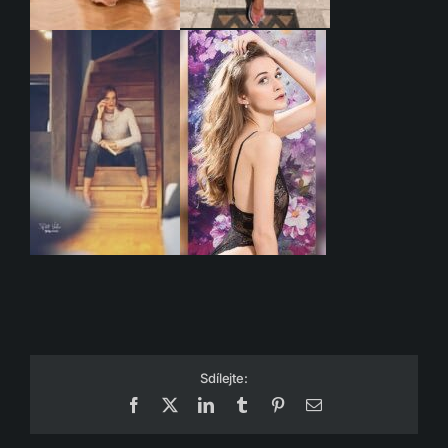
Sdílejte:
Facebook
X
LinkedIn
Tumblr
Pinterest
Email