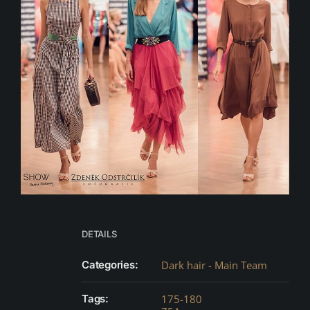
DETAILS
Categories:
Dark hair - Main Team
Tags:
175-180