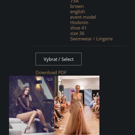
75A
brown
english
event model
Hodonin
shoe 41
size 36
Swimwear / Lingerie
Vybrat / Select
Download PDF