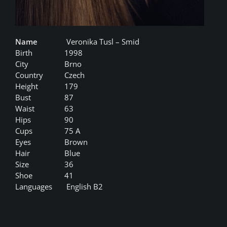
Name
Veronika Tusl – Smid
Birth
1998
City
Brno
Country
Czech
Height
179
Bust
87
Waist
63
Hips
90
Cups
75 A
Eyes
Brown
Hair
Blue
Size
36
Shoe
41
Languages
English B2