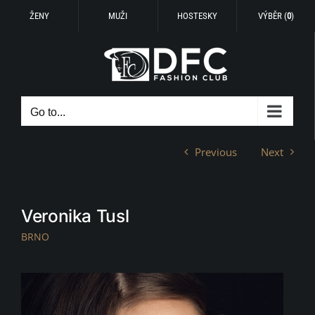
ŽENY
MUŽI
HOSTESKY
VÝBĚR (
0
)
Skip
to
content
Go to...
Previous
Next
Veronika Tusl
BRNO