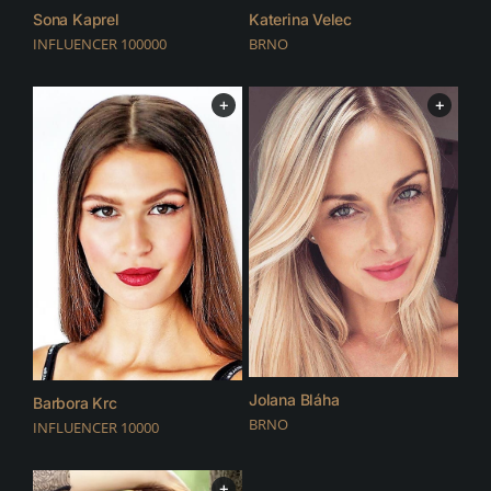
Sona Kaprel
Katerina Velec
INFLUENCER 100000
BRNO
+
+
Jolana Bláha
Barbora Krc
BRNO
INFLUENCER 10000
+