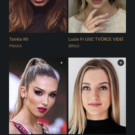
Tamila Kh
Lucie Fr UGC TVŮRCE VIDEÍ
PRAHA
BRNO
+
+