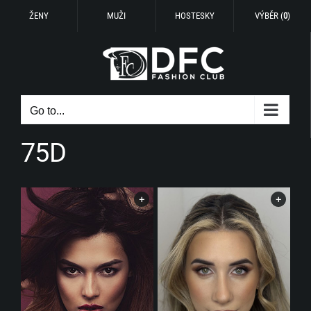
ŽENY
MUŽI
HOSTESKY
VÝBĚR (
0
)
Skip
to
content
Go to...
75D
+
+