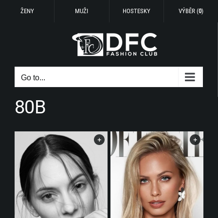
ŽENY
MUŽI
HOSTESKY
VÝBĚR (
0
)
Skip
to
content
Go to...
80B
+
+