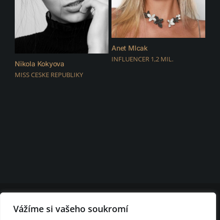
Anet Mlcak
INFLUENCER 1,2 MIL.
Nikola Kokyova
MISS CESKE REPUBLIKY
© 2026 D.F.C. FASHION CLUB | všechna práva vyhrazena |
Nastavení
Vážíme si vašeho soukromí
cookies
D.F.C. FASHION CLUB BRNO - modelingová agentura Brno - módní