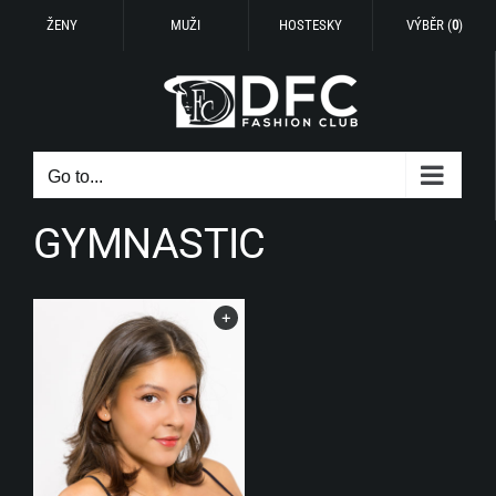
ŽENY
MUŽI
HOSTESKY
VÝBĚR (
0
)
Skip
to
content
Go to...
GYMNASTIC
+