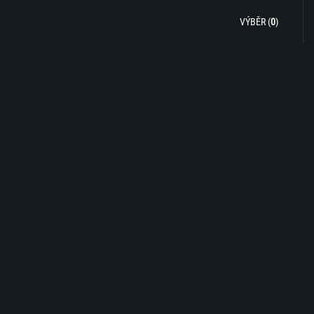
VÝBĚR (
0
)