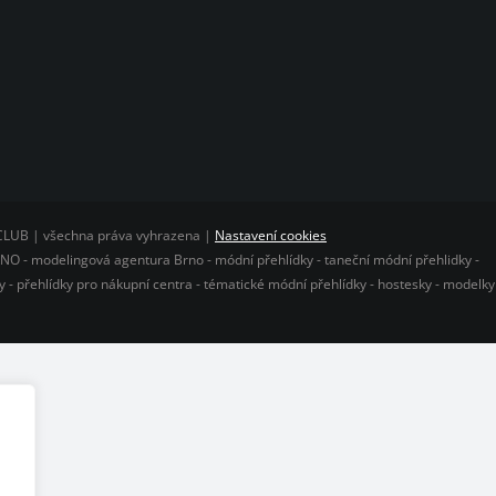
CLUB | všechna práva vyhrazena |
Nastavení cookies
O - modelingová agentura Brno - módní přehlídky - taneční módní přehlidky -
 - přehlídky pro nákupní centra - tématické módní přehlídky - hostesky - modelky