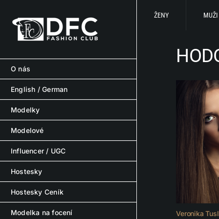
Skip
to
ŽENY
MUŽI
content
HOD
O nás
English / German
Modelky
Modelové
Influencer / UGC
Hostesky
Hostesky Ceník
Modelka na focení
Veronika Tusl