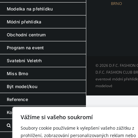
BRNO
Modelka na přehlídku
Módní přehlídka
Obchodní centrum
Program na event
Svatebni Veletrh
© 2026 D.F.C. FASHION 
D.F.C. FASHION CLUB BRN
Miss Brno
eventové módní přehlídky
modelové
Být model/kou
Reference
Kontakt – Contact
Vážíme si vašeho soukromí
Soubory cookie používáme k vylepšení vašeho zážitku z
prohlížení, zobrazování personalizovaných reklam nebo