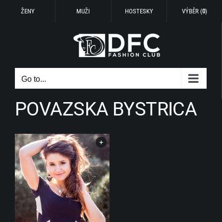
ŽENY
MUŽI
HOSTESKY
VÝBĚR (
0
)
Skip
to
content
Go to...
POVAZSKA BYSTRICA
+