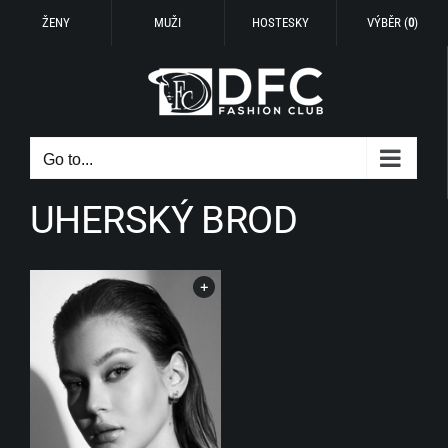
ŽENY
MUŽI
HOSTESKY
VÝBĚR (
0
)
Skip
to
content
Go to...
UHERSKÝ BROD
+