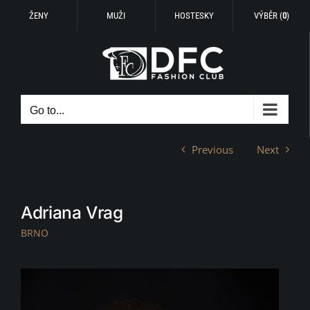
ŽENY
MUŽI
HOSTESKY
VÝBĚR (
0
)
Skip
to
content
Go to...
Previous
Next
Adriana Vrag
BRNO