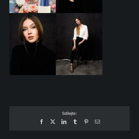
Sdílejte:
Facebook
X
LinkedIn
Tumblr
Pinterest
Email