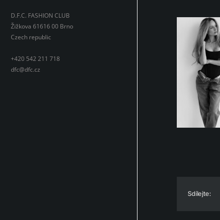
D.F.C. FASHION CLUB
Žižkova 61616 00 Brno
Czech republic
+420 542 211 718
dfc@dfc.cz
Sdílejte: