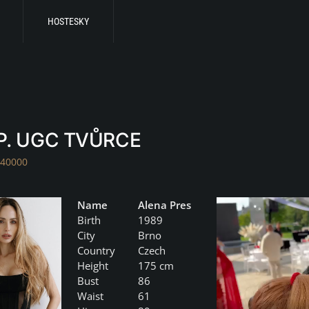
HOSTESKY
 P. UGC TVŮRCE
 40000
Name
Alena Pres
Birth
1989
City
Brno
Country
Czech
Height
175 cm
Bust
86
Waist
61