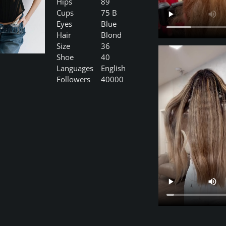
Hips
89
Cups
75 B
Eyes
Blue
Hair
Blond
Size
36
Shoe
40
Languages
English
Followers
40000