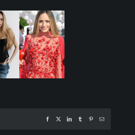
Facebook
X
LinkedIn
Tumblr
Pinterest
Email