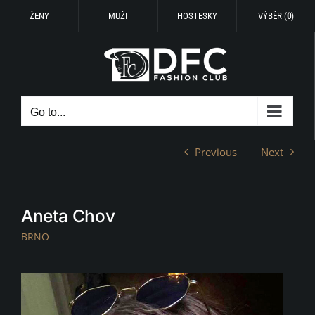
ŽENY
MUŽI
HOSTESKY
VÝBĚR (
0
)
Skip
to
content
Go to...
Previous
Next
Aneta Chov
BRNO