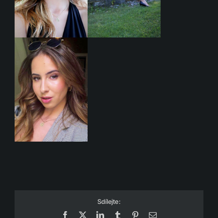
Sdílejte:
Facebook
X
LinkedIn
Tumblr
Pinterest
Email