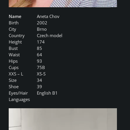
Name
Aneta Chov
Birth
2002
City
Brno
Country
Czech model
Height
174
Bust
85
Waist
64
Hips
93
Cups
75B
XXS – L
XS-S
Size
34
Shoe
39
Eyes/Hair
English B1
Languages