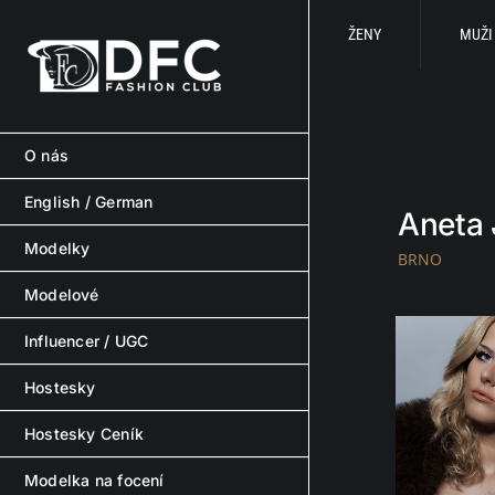
Skip
to
ŽENY
MUŽI
content
O nás
English / German
Aneta
Modelky
BRNO
Modelové
Influencer / UGC
Hostesky
Hostesky Ceník
Modelka na focení