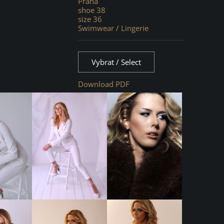
Praha
shoe 38
size 36
Swimwear / Lingerie
Vybrat / Select
Download PDF