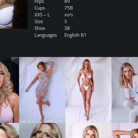
Hips
89
Cups
75B
XXS – L
xs/s
Size
S
Shoe
38
Languages
English B1