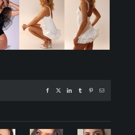
Facebook
X
LinkedIn
Tumblr
Pinterest
Email