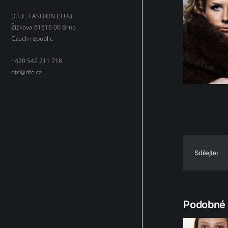
D.F.C. FASHION CLUB
Žižkova 61616 00 Brno
Czech republic
+420 542 211 718
dfc@dfc.cz
Sdílejte:
Podobné 