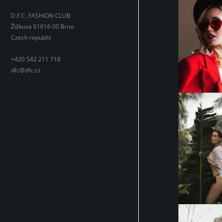
D.F.C. FASHION CLUB
Žižkova 61616 00 Brno
Czech republic
+420 542 211 718
dfc@dfc.cz