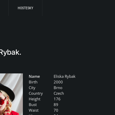
HOSTESKY
 Rybak.
Name
Eliska Rybak
Birth
2000
City
Brno
Country
Czech
Height
176
Bust
89
Waist
70