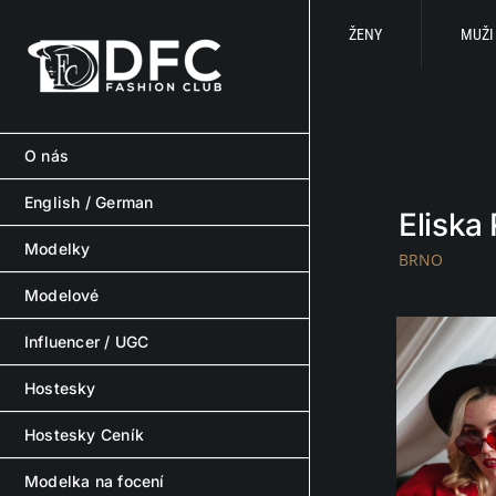
Skip
to
ŽENY
MUŽI
content
O nás
English / German
Eliska
Modelky
BRNO
Modelové
Influencer / UGC
Hostesky
Hostesky Ceník
Modelka na focení