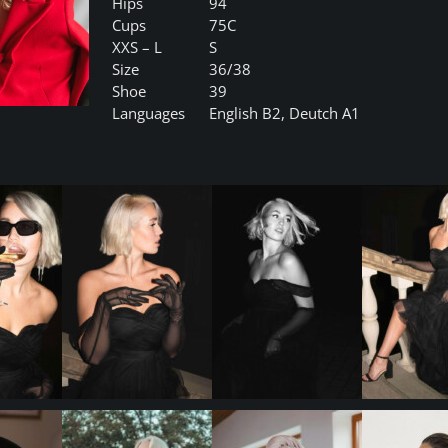
Hips
94
Cups
75C
XXS – L
S
Size
36/38
Shoe
39
Languages
English B2, Deutch A1