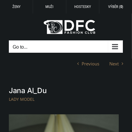
ŽENY
MUŽI
HOSTESKY
VÝBĚR (
0
)
Skip
to
content
Go to...
Previous
Next
Jana Al_Du
LADY MODEL