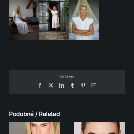
Sdílejte:
Facebook
X
LinkedIn
Tumblr
Pinterest
Email
Podobné / Related